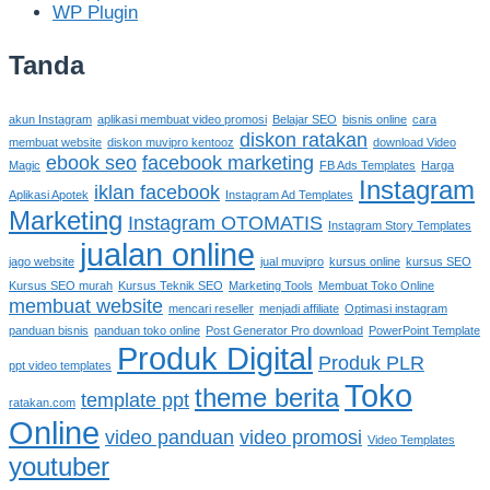
WP Plugin
Tanda
akun Instagram
aplikasi membuat video promosi
Belajar SEO
bisnis online
cara
diskon ratakan
membuat website
diskon muvipro kentooz
download Video
ebook seo
facebook marketing
Magic
FB Ads Templates
Harga
Instagram
iklan facebook
Aplikasi Apotek
Instagram Ad Templates
Marketing
Instagram OTOMATIS
Instagram Story Templates
jualan online
jago website
jual muvipro
kursus online
kursus SEO
Kursus SEO murah
Kursus Teknik SEO
Marketing Tools
Membuat Toko Online
membuat website
mencari reseller
menjadi affiliate
Optimasi instagram
panduan bisnis
panduan toko online
Post Generator Pro download
PowerPoint Template
Produk Digital
Produk PLR
ppt video templates
Toko
theme berita
template ppt
ratakan.com
Online
video panduan
video promosi
Video Templates
youtuber