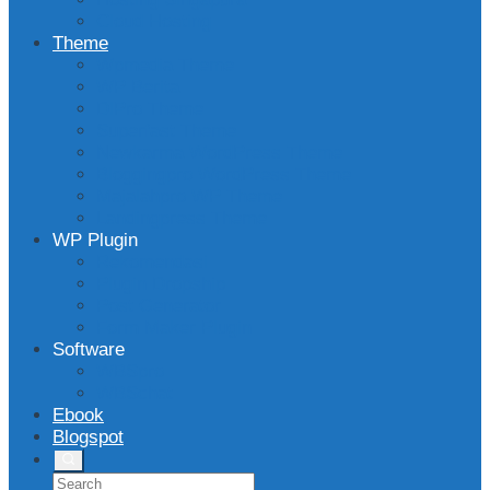
Cloud Hosting
Theme
Wpmedia Theme
WP Berita
DlPro Theme
Superfast Theme
Newkarma WordPress Theme
Bloggingpro WordPress Theme
Majalahpro WP Theme
Landingpress Theme
WP Plugin
Rekomendasi
Plugin Dropship
Post Generator
Form Maker Plugin
Software
WBSpro
WBSchat
Ebook
Blogspot