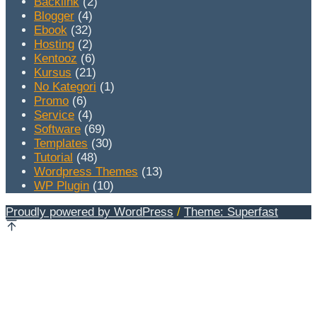
Backlink
(2)
Blogger
(4)
Ebook
(32)
Hosting
(2)
Kentooz
(6)
Kursus
(21)
No Kategori
(1)
Promo
(6)
Service
(4)
Software
(69)
Templates
(30)
Tutorial
(48)
Wordpress Themes
(13)
WP Plugin
(10)
Proudly powered by WordPress
/
Theme: Superfast