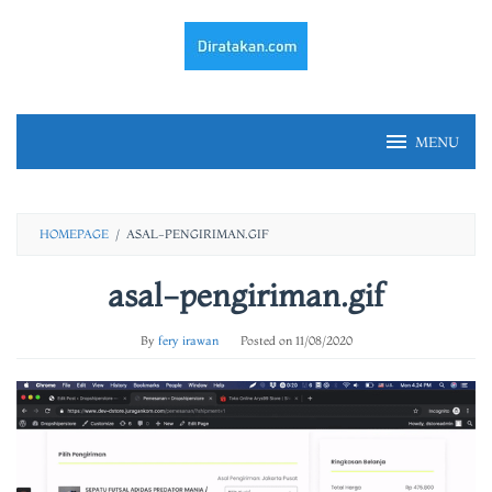
Skip
to
content
MENU
HOMEPAGE
/
ASAL-PENGIRIMAN.GIF
asal-pengiriman.gif
By
fery irawan
Posted on
11/08/2020