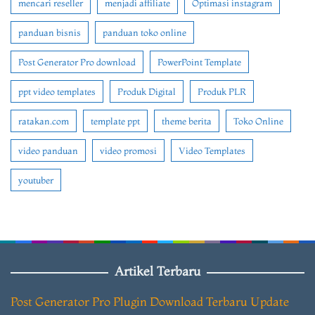
mencari reseller
menjadi affiliate
Optimasi instagram
panduan bisnis
panduan toko online
Post Generator Pro download
PowerPoint Template
ppt video templates
Produk Digital
Produk PLR
ratakan.com
template ppt
theme berita
Toko Online
video panduan
video promosi
Video Templates
youtuber
Artikel Terbaru
Post Generator Pro Plugin Download Terbaru Update