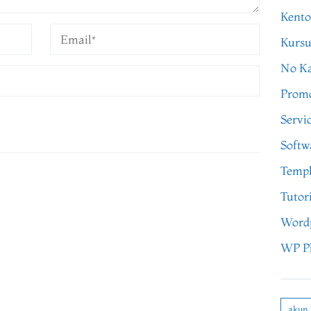
Kento
Kursu
No Ka
Prom
Servi
Softw
Templ
Tutor
Word
WP P
akun 