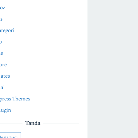
oz
s
tegori
o
ce
are
ates
ial
press Themes
lugin
Tanda
Instagram