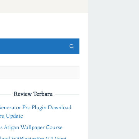
Review Terbaru
Generator Pro Plugin Download
ru Update
s Atigan Wallpaper Course
oad WABlasterPro V.4 Versi