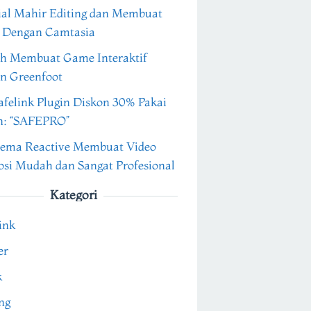
ial Mahir Editing dan Membuat
 Dengan Camtasia
h Membuat Game Interaktif
n Greenfoot
felink Plugin Diskon 30% Pakai
n: “SAFEPRO”
ema Reactive Membuat Video
si Mudah dan Sangat Profesional
Kategori
ink
er
k
ng