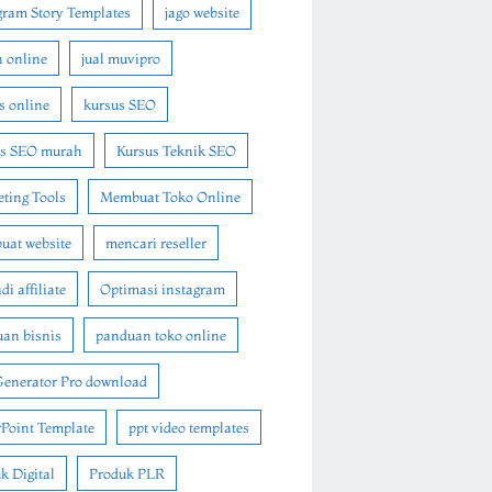
gram Story Templates
jago website
n online
jual muvipro
s online
kursus SEO
us SEO murah
Kursus Teknik SEO
ting Tools
Membuat Toko Online
at website
mencari reseller
i affiliate
Optimasi instagram
an bisnis
panduan toko online
Generator Pro download
Point Template
ppt video templates
k Digital
Produk PLR