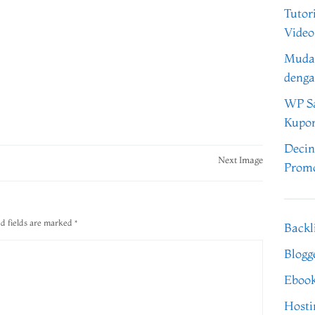
Tutor
Video
Muda
denga
WP Sa
Kupo
Decin
Next Image
Promo
d fields are marked
*
Backl
Blogg
Eboo
Hosti