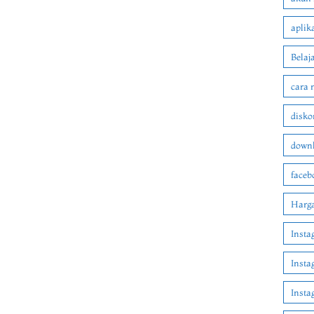
aplik
Belaj
cara 
disko
downl
faceb
Harga
Insta
Insta
Inst