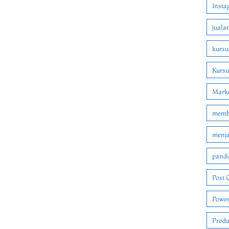
Insta
juala
kursu
Kurs
Marke
membu
menjad
pandu
Post 
Power
Produ