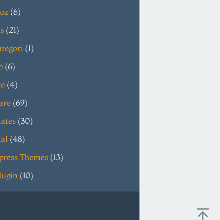
oz
(6)
s
(21)
tegori
(1)
o
(6)
ce
(4)
are
(69)
ates
(30)
ial
(48)
press Themes
(13)
lugin
(10)