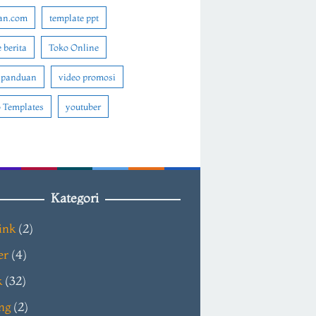
an.com
template ppt
 berita
Toko Online
 panduan
video promosi
 Templates
youtuber
Kategori
ink
(2)
er
(4)
k
(32)
ng
(2)