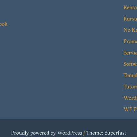
Kento
Kursu
book
No Ka
Prom
Servi
Softw
Templ
Tutor
Word
WP P
Proudly powered by WordPress
/
Theme: Superfast