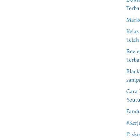
Terba
Marke
Kelas
Telah
Revi
Terba
Black
samp
Cara 
Youtu
Pandu
#Kerj
Disko