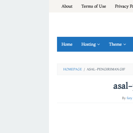
Skip
About
Terms of Use
Privacy P
to
content
Home
Hosting
Theme
HOMEPAGE
/
ASAL-PENGIRIMAN.GIF
asal-
By
fery