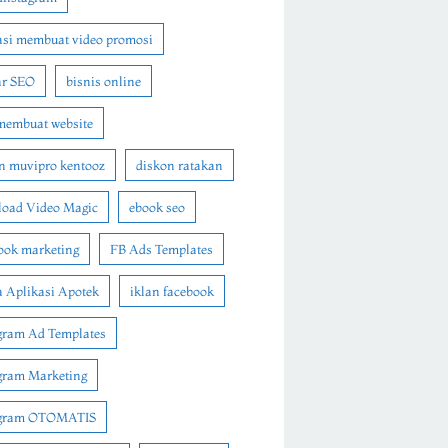
asi membuat video promosi
ar SEO
bisnis online
membuat website
n muvipro kentooz
diskon ratakan
oad Video Magic
ebook seo
ook marketing
FB Ads Templates
 Aplikasi Apotek
iklan facebook
gram Ad Templates
gram Marketing
agram OTOMATIS