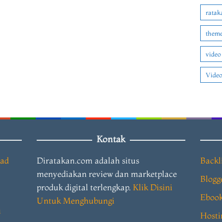
ratak
theme
video
Video
Kontak
oad
Diratakan.com adalah situs
Backl
menyediakan review dan marketplace
Blogg
produk digital terlengkap.
Klik Disini
Eboo
Untuk Menghubungi
i
Hosti