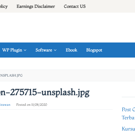
olicy
Earnings Disclaimer
Contact US
WP Plugin
Software
Ebook
Blogspot
UNSPLASH.JPG
on-275715-unsplash.jpg
 irawan
Posted on
11/08/2020
Post 
Terba
Kursu