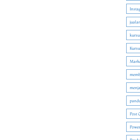
Insta
juala
kursu
Kurs
Marke
membu
menjad
pandu
Post 
Power