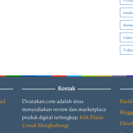
Produ
ratak
theme
video
Video
Kontak
oad
Diratakan.com adalah situs
Backl
menyediakan review dan marketplace
Blogg
produk digital terlengkap.
Klik Disini
Eboo
Untuk Menghubungi
i