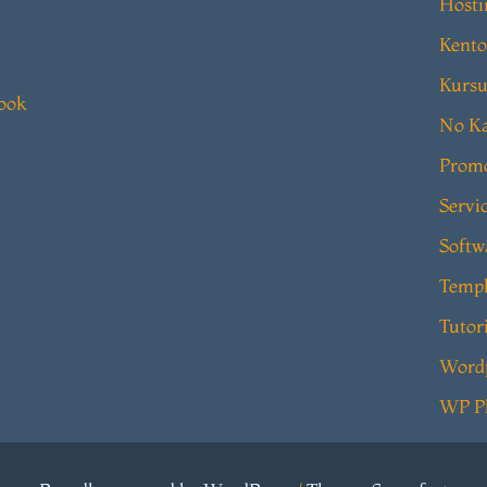
Hosti
Kento
Kursu
book
No Ka
Prom
Servi
Softw
Templ
Tutor
Word
WP P