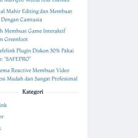
ial Mahir Editing dan Membuat
 Dengan Camtasia
h Membuat Game Interaktif
n Greenfoot
felink Plugin Diskon 30% Pakai
n: “SAFEPRO”
ema Reactive Membuat Video
si Mudah dan Sangat Profesional
Kategori
ink
er
k