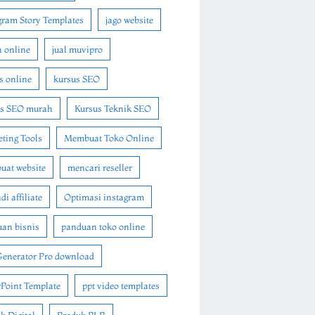
gram Story Templates
jago website
n online
jual muvipro
s online
kursus SEO
us SEO murah
Kursus Teknik SEO
ting Tools
Membuat Toko Online
at website
mencari reseller
i affiliate
Optimasi instagram
an bisnis
panduan toko online
Generator Pro download
Point Template
ppt video templates