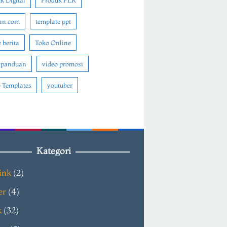
k Digital
Produk PLR
an.com
template ppt
 berita
Toko Online
 panduan
video promosi
 Templates
youtuber
Kategori
ink
(2)
er
(4)
k
(32)