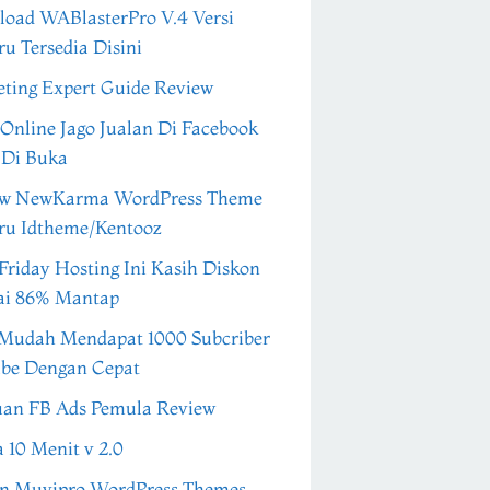
oad WABlasterPro V.4 Versi
ru Tersedia Disini
ting Expert Guide Review
 Online Jago Jualan Di Facebook
 Di Buka
ew NewKarma WordPress Theme
ru Idtheme/Kentooz
Friday Hosting Ini Kasih Diskon
ai 86% Mantap
Mudah Mendapat 1000 Subcriber
be Dengan Cepat
an FB Ads Pemula Review
a 10 Menit v 2.0
n Muvipro WordPress Themes