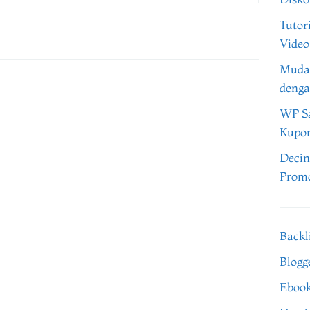
Tutor
Video
Muda
denga
WP Sa
Kupo
Decin
Promo
Backl
Blogg
Eboo