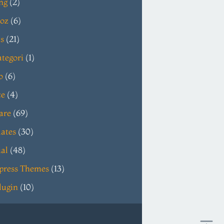
ng
(2)
oz
(6)
s
(21)
tegori
(1)
o
(6)
ce
(4)
are
(69)
ates
(30)
ial
(48)
press Themes
(13)
lugin
(10)