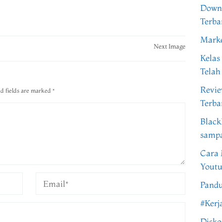
Downl
Terba
Marke
Next Image
Kelas
Telah
Revi
d fields are marked
*
Terba
Black
samp
Cara 
Youtu
Pandu
#Kerj
Disko