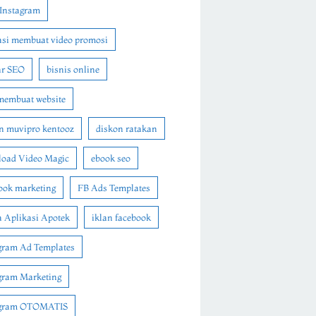
Instagram
asi membuat video promosi
ar SEO
bisnis online
membuat website
n muvipro kentooz
diskon ratakan
oad Video Magic
ebook seo
ook marketing
FB Ads Templates
 Aplikasi Apotek
iklan facebook
gram Ad Templates
gram Marketing
agram OTOMATIS