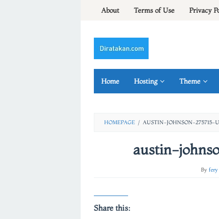
Skip
About
Terms of Use
Privacy P
to
content
Home
Hosting
Theme
HOMEPAGE
/
AUSTIN-JOHNSON-275715-
austin-johns
By
fery
Share this: