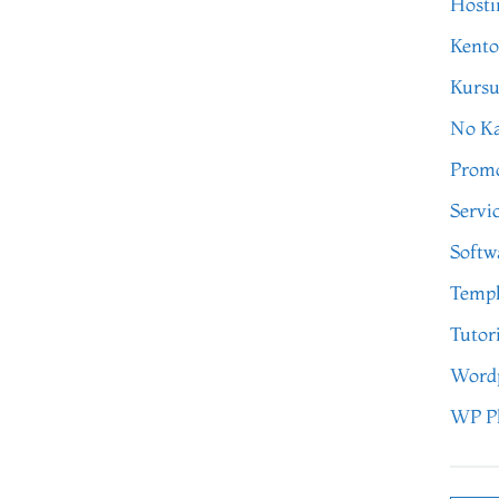
Hosti
Kento
Kursu
No Ka
Prom
Servi
Softw
Templ
Tutor
Word
WP P