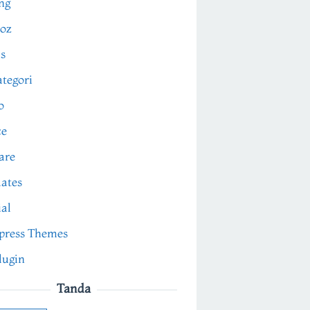
ng
oz
s
tegori
o
ce
are
ates
ial
press Themes
lugin
Tanda