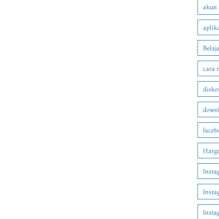
akun 
aplik
Belaj
cara 
disko
downl
faceb
Harga
Insta
Insta
Inst