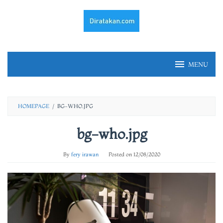
Skip
to
content
MENU
HOMEPAGE
/
BG-WHO.JPG
bg-who.jpg
By
fery irawan
Posted on
12/08/2020