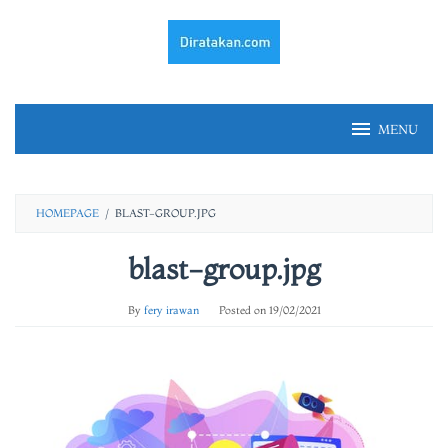
Skip
to
content
MENU
HOMEPAGE
/
BLAST-GROUP.JPG
blast-group.jpg
By
fery irawan
Posted on
19/02/2021