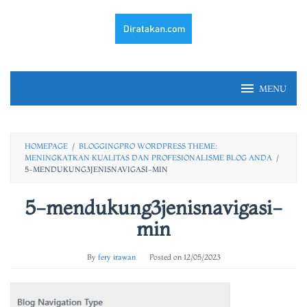
Skip
to
content
MENU
HOMEPAGE
/
BLOGGINGPRO WORDPRESS THEME:
MENINGKATKAN KUALITAS DAN PROFESIONALISME BLOG ANDA
/
5-MENDUKUNG3JENISNAVIGASI-MIN
5-mendukung3jenisnavigasi-
min
By
fery irawan
Posted on
12/05/2023