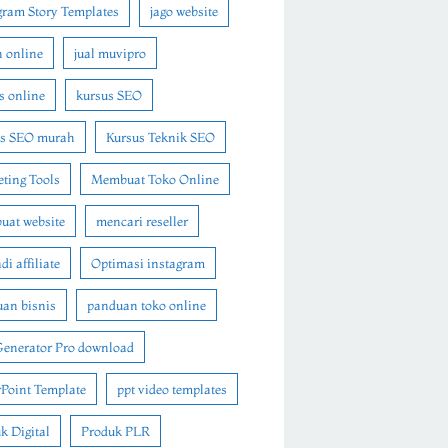
gram Story Templates
jago website
n online
jual muvipro
s online
kursus SEO
us SEO murah
Kursus Teknik SEO
ting Tools
Membuat Toko Online
at website
mencari reseller
i affiliate
Optimasi instagram
an bisnis
panduan toko online
Generator Pro download
Point Template
ppt video templates
k Digital
Produk PLR