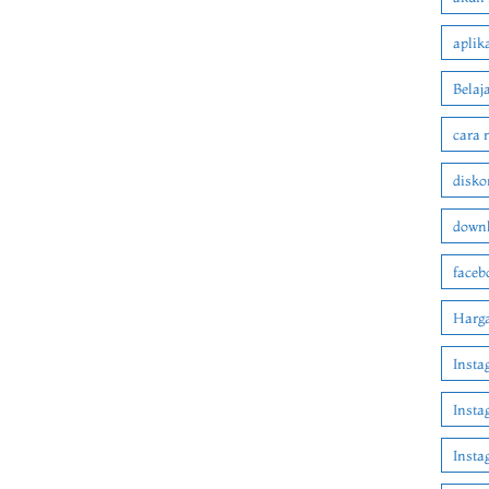
aplik
Belaj
cara 
disko
downl
faceb
Harga
Insta
Insta
Inst