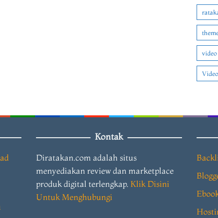
ratak
theme
video
Video
Kontak
oad
Diratakan.com adalah situs
Backl
menyediakan review dan marketplace
Blogg
produk digital terlengkap.
Klik Disini
Eboo
Untuk Menghubungi
i
Hosti