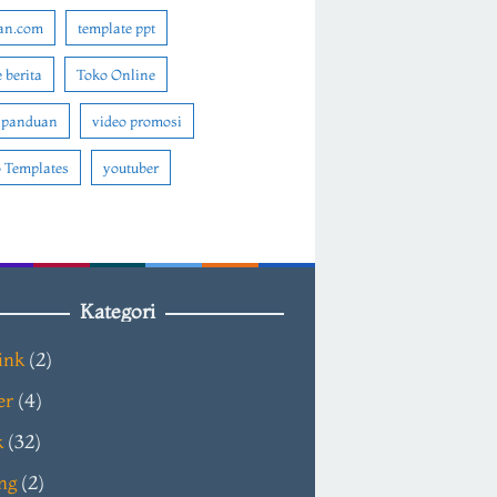
an.com
template ppt
 berita
Toko Online
 panduan
video promosi
 Templates
youtuber
Kategori
ink
(2)
er
(4)
k
(32)
ng
(2)