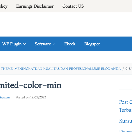
olicy
Earnings Disclaimer
Contact US
WP Plugin
Software
Ebook
Blogspot
THEME: MENINGKATKAN KUALITAS DAN PROFESIONALISME BLOG ANDA
/
9-U
mited-color-min
 irawan
Posted on
12/05/2023
Post 
Terba
Kursu
Downl