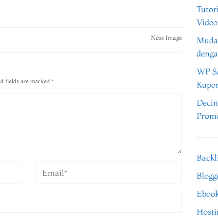
Tutor
Video
Next Image
Muda
denga
WP Sa
d fields are marked
*
Kupo
Decin
Promo
Backl
Blogg
Eboo
Hosti