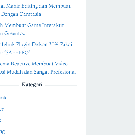
ial Mahir Editing dan Membuat
 Dengan Camtasia
h Membuat Game Interaktif
n Greenfoot
felink Plugin Diskon 30% Pakai
n: “SAFEPRO”
ema Reactive Membuat Video
si Mudah dan Sangat Profesional
Kategori
ink
er
k
ng