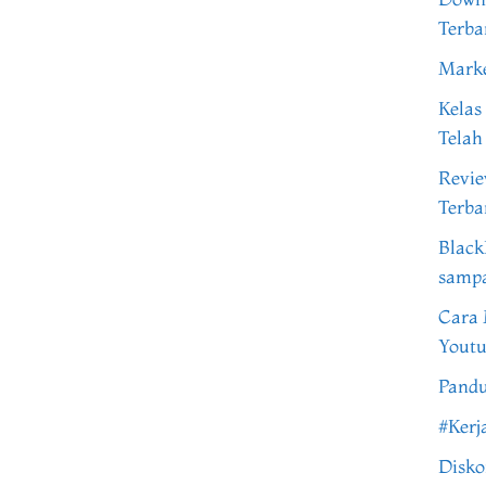
Terba
Marke
Kelas
Telah
Revi
Terba
Black
samp
Cara 
Youtu
Pandu
#Kerj
Disko