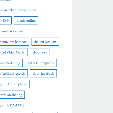
asi membuat video promosi
ar SEO
bisnis online
membuat website
n muvipro kentooz
diskon ratakan
oad Video Magic
ebook seo
ook marketing
FB Ads Templates
 Aplikasi Apotek
iklan facebook
gram Ad Templates
gram Marketing
agram OTOMATIS