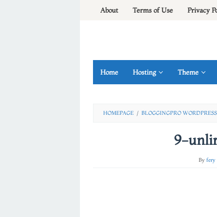
Skip
About
Terms of Use
Privacy P
to
content
Home
Hosting
Theme
HOMEPAGE
/
BLOGGINGPRO WORDPRESS 
9-unli
By
fery