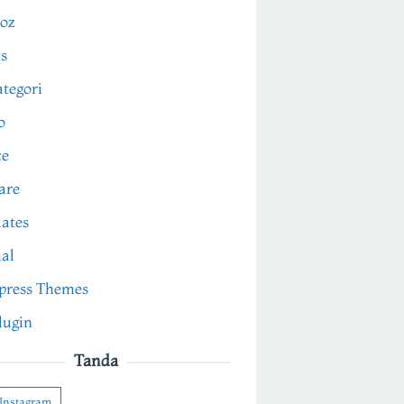
oz
s
tegori
o
ce
are
ates
ial
press Themes
lugin
Tanda
Instagram