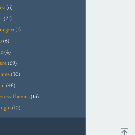
oz
(6)
s
(21)
tegori
(1)
o
(6)
ce
(4)
are
(69)
ates
(30)
ial
(48)
press Themes
(13)
lugin
(10)