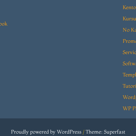
Kento
Kursu
book
No Ka
Prom
Servi
Softw
Templ
Tutor
Word
WP P
Proudly powered by WordPress
/
Theme: Superfast