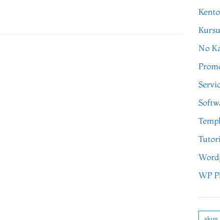
Kento
Kursu
No Ka
Prom
Servi
Softw
Templ
Tutor
Word
WP P
akun 