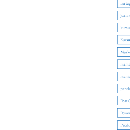
Insta
juala
kursu
Kurs
Marke
membu
menjad
pandu
Post 
Power
Produ