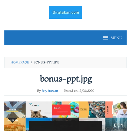
Skip
to
content
MENU
HOMEPAGE
/
BONUS-PPT.JPG
bonus-ppt.jpg
By
fery irawan
Posted on
12/08/2020