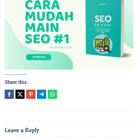
Share this:
Post
navigation
Leave a Reply