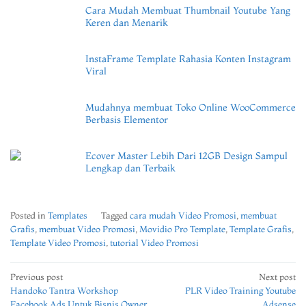
Cara Mudah Membuat Thumbnail Youtube Yang
Keren dan Menarik
InstaFrame Template Rahasia Konten Instagram
Viral
Mudahnya membuat Toko Online WooCommerce
Berbasis Elementor
Ecover Master Lebih Dari 12GB Design Sampul
Lengkap dan Terbaik
Posted in
Templates
Tagged
cara mudah Video Promosi
,
membuat
Grafis
,
membuat Video Promosi
,
Movidio Pro Template
,
Template Grafis
,
Template Video Promosi
,
tutorial Video Promosi
Post
Previous post
Next post
Handoko Tantra Workshop
PLR Video Training Youtube
navigation
Facebook Ads Untuk Bisnis Owner
Adsense