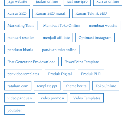
jago website
jualan online
jual muvipro
kursus online
kursus SEO
Kursus SEO murah
Kursus Teknik SEO
Marketing Tools
Membuat Toko Online
membuat website
mencari reseller
menjadi affiliate
Optimasi instagram
panduan bisnis
panduan toko online
Post Generator Pro download
PowerPoint Template
ppt video templates
Produk Digital
Produk PLR
ratakan.com
template ppt
theme berita
Toko Online
video panduan
video promosi
Video Templates
youtuber