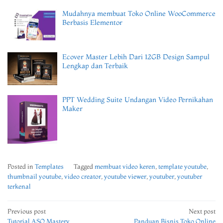
Mudahnya membuat Toko Online WooCommerce
Berbasis Elementor
Ecover Master Lebih Dari 12GB Design Sampul
Lengkap dan Terbaik
PPT Wedding Suite Undangan Video Pernikahan
Maker
Posted in
Templates
Tagged
membuat video keren
,
template youtube
,
thumbnail youtube
,
video creator
,
youtube viewer
,
youtuber
,
youtuber
terkenal
Post
Previous post
Next post
Tutorial ASO Mastery
Panduan Bisnis Toko Online