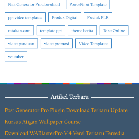
Post Generator Pro download
PowerPoint Template
ppt video templates
Produk Digital
Produk PLR
ratakan.com
template ppt
theme berita
Toko Online
video panduan
video promosi
Video Templates
youtuber
Artikel Terbaru
Post Generator Pro Plugin Download Terbaru Update
Kursus Atigan Wallpaper Course
Download WABlasterPro V.4 Versi Terbaru Tersedia