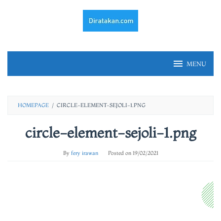
Skip
to
content
MENU
HOMEPAGE
/
CIRCLE-ELEMENT-SEJOLI-1.PNG
circle-element-sejoli-1.png
By
fery irawan
Posted on
19/02/2021