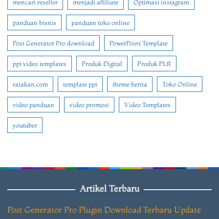
mencari reseller
menjadi affiliate
Optimasi instagram
panduan bisnis
panduan toko online
Post Generator Pro download
PowerPoint Template
ppt video templates
Produk Digital
Produk PLR
ratakan.com
template ppt
theme berita
Toko Online
video panduan
video promosi
Video Templates
youtuber
Artikel Terbaru
Post Generator Pro Plugin Download Terbaru Update