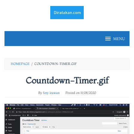
Skip
to
content
MENU
HOMEPAGE
/
COUNTDOWN-TIMER.GIF
Countdown-Timer.gif
By
fery irawan
Posted on
11/08/2020