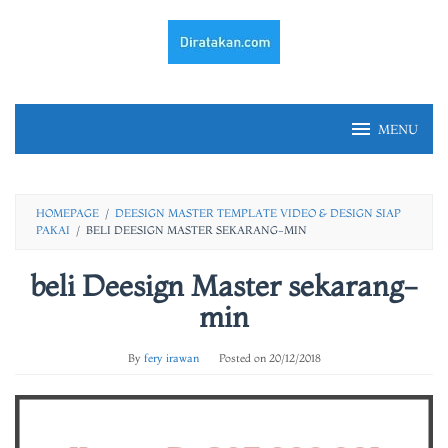
Skip
to
content
MENU
HOMEPAGE
/
DEESIGN MASTER TEMPLATE VIDEO & DESIGN SIAP
PAKAI
/
BELI DEESIGN MASTER SEKARANG-MIN
beli Deesign Master sekarang-
min
By
fery irawan
Posted on
20/12/2018