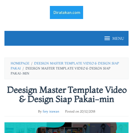
Skip
to
content
MENU
HOMEPAGE
/
DEESIGN MASTER TEMPLATE VIDEO & DESIGN SIAP
PAKAI
/
DEESIGN MASTER TEMPLATE VIDEO & DESIGN SIAP
PAKAI-MIN
Deesign Master Template Video
& Design Siap Pakai-min
By
fery irawan
Posted on
20/12/2018