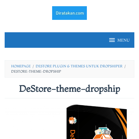
Skip
to
content
MENU
HOMEPAGE
/
DESTORE PLUGIN & THEMES UNTUK DROPSHIPER
/
DESTORE-THEME-DROPSHIP
DeStore-theme-dropship
By
fery
irawan
Posted
on
11/08/2020