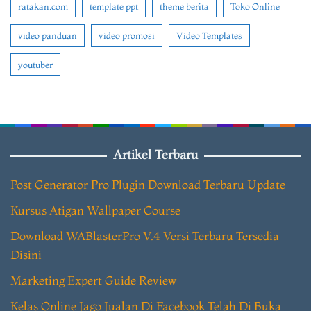
ratakan.com
template ppt
theme berita
Toko Online
video panduan
video promosi
Video Templates
youtuber
Artikel Terbaru
Post Generator Pro Plugin Download Terbaru Update
Kursus Atigan Wallpaper Course
Download WABlasterPro V.4 Versi Terbaru Tersedia
Disini
Marketing Expert Guide Review
Kelas Online Jago Jualan Di Facebook Telah Di Buka