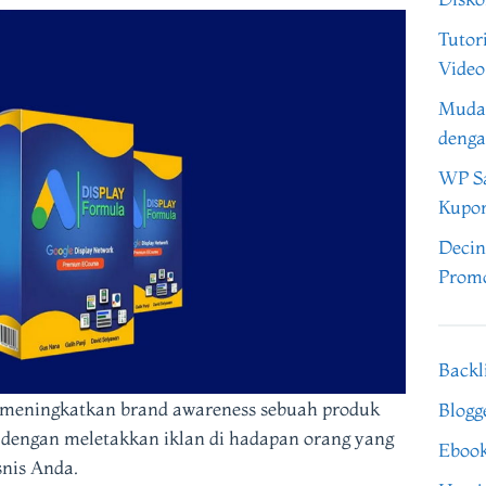
Tutor
Video
Muda
denga
WP Sa
Kupo
Decin
Promo
Backl
 meningkatkan brand awareness sebuah produk
Blogg
 dengan meletakkan iklan di hadapan orang yang
Eboo
nis Anda.