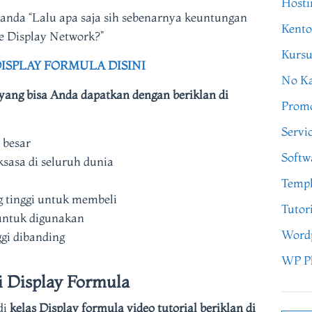
Hosti
anda “Lalu apa saja sih sebenarnya keuntungan
Kento
e Display Network?”
Kursu
ISPLAY FORMULA DISINI
No Ka
ang bisa Anda dapatkan dengan beriklan di
Prom
Servi
 besar
Softw
ksasa di seluruh dunia
Templ
 tinggi untuk membeli
Tutor
 untuk digunakan
Word
ggi dibanding
WP P
i Display Formula
di
kelas Display formula video tutorial beriklan di