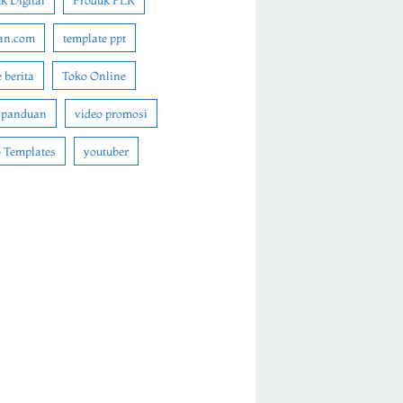
k Digital
Produk PLR
an.com
template ppt
 berita
Toko Online
 panduan
video promosi
 Templates
youtuber