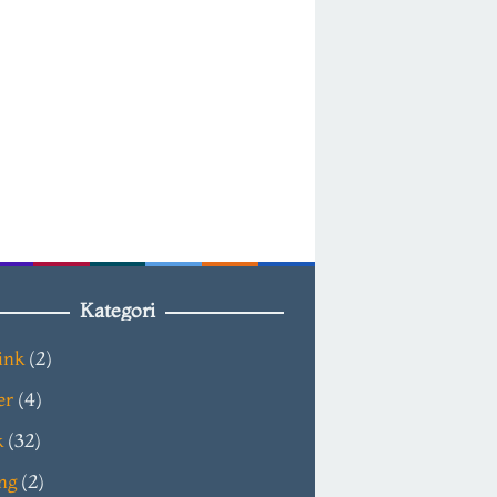
Kategori
ink
(2)
er
(4)
k
(32)
ng
(2)