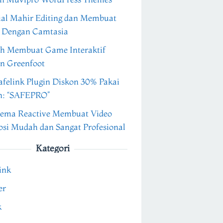
ial Mahir Editing dan Membuat
 Dengan Camtasia
h Membuat Game Interaktif
n Greenfoot
felink Plugin Diskon 30% Pakai
n: “SAFEPRO”
ema Reactive Membuat Video
si Mudah dan Sangat Profesional
Kategori
ink
er
k