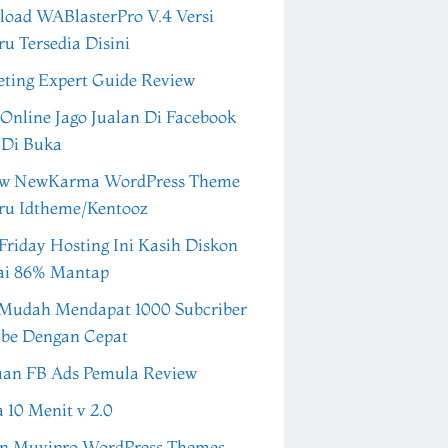
oad WABlasterPro V.4 Versi
ru Tersedia Disini
ting Expert Guide Review
 Online Jago Jualan Di Facebook
 Di Buka
ew NewKarma WordPress Theme
ru Idtheme/Kentooz
Friday Hosting Ini Kasih Diskon
ai 86% Mantap
Mudah Mendapat 1000 Subcriber
be Dengan Cepat
an FB Ads Pemula Review
a 10 Menit v 2.0
n Muvipro WordPress Themes