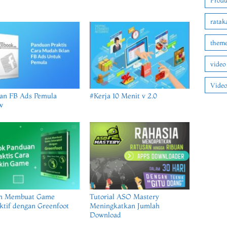
Produ
ratak
theme
video
Video
an FB Ads Pemula
#Kerja 10 Menit v 2.0
w
h Membuat Game
Tutorial ASO Mastery
ktif dengan Greenfoot
Meningkatkan Jumlah
Download