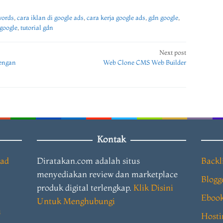
words
,
cara iklan di google ads
,
cara kerja google ads
,
gdn google
,
google
,
tutorial gdn
Next post
engan
Web Clone CMS Web Builder
Kontak
oad
Diratakan.com adalah situs
Backl
menyediakan review dan marketplace
Blogg
produk digital terlengkap.
Klik Disini
Eboo
Untuk Menghubungi
i
Hosti