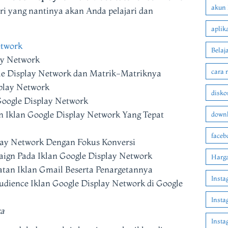
akun 
eri yang nantinya akan Anda pelajari dan
aplik
etwork
Belaj
ay Network
cara 
e Display Network dan Matrik-Matriknya
splay Network
disko
oogle Display Network
n Iklan Google Display Network Yang Tepat
downl
faceb
lay Network Dengan Fokus Konversi
n Pada Iklan Google Display Network
Harga
tan Iklan Gmail Beserta Penargetannya
Insta
dience Iklan Google Display Network di Google
Insta
ya
Inst