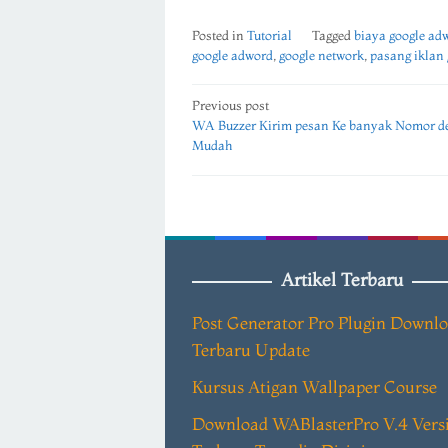
Posted in
Tutorial
Tagged
biaya google ad
google adword
,
google network
,
pasang iklan 
Post
Previous post
WA Buzzer Kirim pesan Ke banyak Nomor d
navigation
Mudah
Artikel Terbaru
Post Generator Pro Plugin Downl
Terbaru Update
Kursus Atigan Wallpaper Course
Download WABlasterPro V.4 Vers