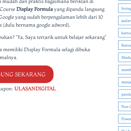
n mudah dan praktis bagaimana beriklan di
eCourse
Display Formula
yang dipandu langsung
Insta
 Google yang sudah berpengalaman lebih dari 10
juala
ds (dulu bernama google adword).
kursu
ukan? “Ya, Saya tertarik untuk belajar sekarang”
Kurs
a memiliki Display Formula selagi dibuka
rmalnya.
Marke
membu
BUNG SEKARANG
menjad
kupon:
ULASANDIGITAL
pandu
Post 
Power