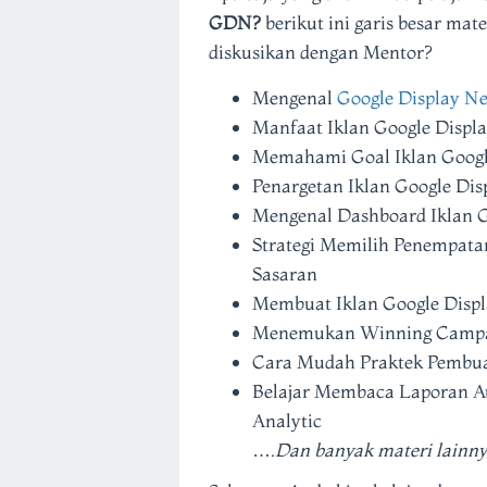
GDN?
berikut ini garis besar mat
diskusikan dengan Mentor?
Mengenal
Google Display N
Manfaat Iklan Google Displ
Memahami Goal Iklan Googl
Penargetan Iklan Google Di
Mengenal Dashboard Iklan G
Strategi Memilih Penempata
Sasaran
Membuat Iklan Google Disp
Menemukan Winning Campaig
Cara Mudah Praktek Pembua
Belajar Membaca Laporan Au
Analytic
….
Dan banyak materi lainn