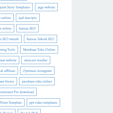
gram Story Templates
jago website
n online
jual muvipro
s online
kursus SEO
us SEO murah
Kursus Teknik SEO
ting Tools
Membuat Toko Online
at website
mencari reseller
i affiliate
Optimasi instagram
an bisnis
panduan toko online
Generator Pro download
Point Template
ppt video templates