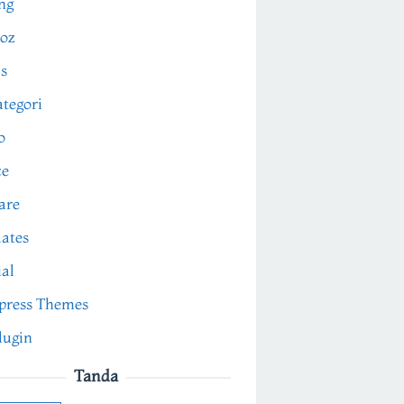
ng
oz
s
tegori
o
ce
are
ates
ial
press Themes
lugin
Tanda