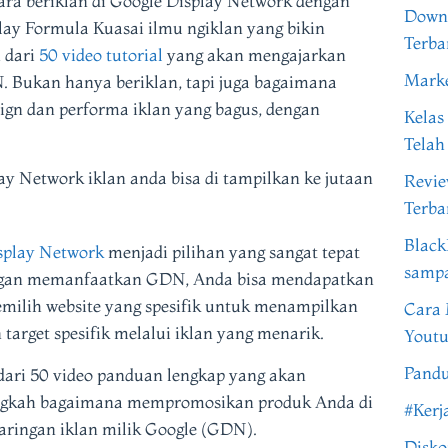
ara beriklan di Google Display Network dengan
Downl
lay Formula Kuasai ilmu ngiklan yang bikin
Terba
 dari
50 video tutorial
yang akan mengajarkan
Marke
N. Bukan hanya beriklan, tapi juga bagaimana
n dan performa iklan yang bagus, dengan
Kelas
Telah
y Network iklan anda bisa di tampilkan ke jutaan
Revi
Terba
Black
splay Network
menjadi pilihan yang sangat tepat
samp
engan memanfaatkan GDN, Anda bisa mendapatkan
emilih website yang spesifik untuk menampilkan
Cara 
target spesifik melalui iklan yang menarik.
Youtu
Pandu
 dari 50 video panduan lengkap yang akan
ngkah bagaimana mempromosikan produk Anda di
#Kerj
jaringan iklan milik Google (GDN).
Disko