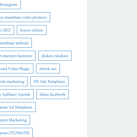
Instagram
asi membuat video promosi
ar SEO
bisnis online
membuat website
n muvipro kentooz
diskon ratakan
oad Video Magic
ebook seo
ook marketing
FB Ads Templates
 Aplikasi Apotek
iklan facebook
gram Ad Templates
gram Marketing
agram OTOMATIS