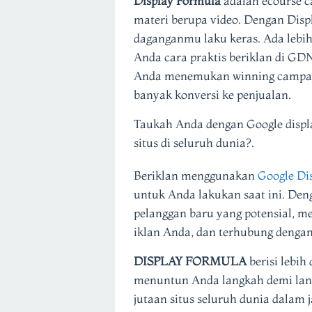
Display Formula
adalah ecourse c
materi berupa video. Dengan Disp
daganganmu laku keras. Ada lebih
Anda cara praktis beriklan di GD
Anda menemukan winning campaig
banyak konversi ke penjualan.
Taukah Anda dengan Google displa
situs di seluruh dunia?.
Beriklan menggunakan
Google Di
untuk Anda lakukan saat ini. D
pelanggan baru yang potensial, m
iklan Anda, dan terhubung dengan 
DISPLAY FORMULA
berisi lebih
menuntun Anda langkah demi la
jutaan situs seluruh dunia dalam 