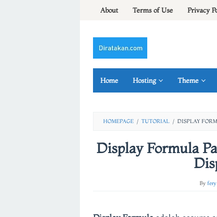
Skip
About
Terms of Use
Privacy P
to
content
Home
Hosting
Theme
HOMEPAGE
/
TUTORIAL
/
DISPLAY FOR
Display Formula P
Dis
By
fery