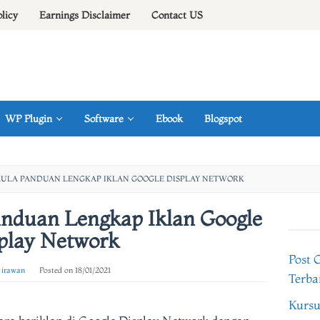
olicy
Earnings Disclaimer
Contact US
WP Plugin
Software
Ebook
Blogspot
MULA PANDUAN LENGKAP IKLAN GOOGLE DISPLAY NETWORK
anduan Lengkap Iklan Google
play Network
Post 
 irawan
Posted on
18/01/2021
Terba
Kursu