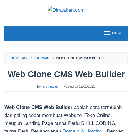
Skip
to
content
MENU
HOMEPAGE
/
SOFTWARE
/
WEB CLONE CMS WEB BUILDER
Web Clone CMS Web Builder
By
fery irawan
Posted on
19/01/2021
Web Clone CMS Web Builder
adalah cara termudah
dan paling cepat membuat Website, Toko Online,
maupun Landing Page tanpa Perlu SKILL CODING,
tanpa Perlu Berlangganan
Domain & Hosting
!. Dengan