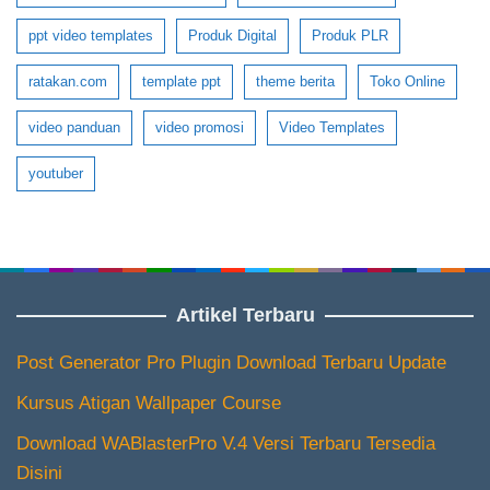
ppt video templates
Produk Digital
Produk PLR
ratakan.com
template ppt
theme berita
Toko Online
video panduan
video promosi
Video Templates
youtuber
Artikel Terbaru
Post Generator Pro Plugin Download Terbaru Update
Kursus Atigan Wallpaper Course
Download WABlasterPro V.4 Versi Terbaru Tersedia
Disini