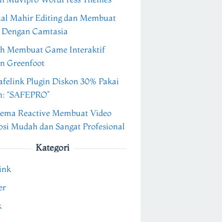
ial Mahir Editing dan Membuat
 Dengan Camtasia
h Membuat Game Interaktif
n Greenfoot
felink Plugin Diskon 30% Pakai
n: “SAFEPRO”
ema Reactive Membuat Video
si Mudah dan Sangat Profesional
Kategori
ink
er
k