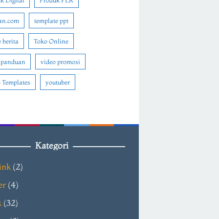
k Digital
Produk PLR
an.com
template ppt
 berita
Toko Online
 panduan
video promosi
 Templates
youtuber
Kategori
ink
(2)
er
(4)
k
(32)