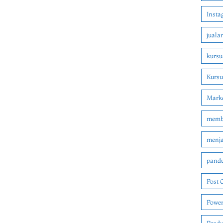
Insta
juala
kursu
Kurs
Marke
membu
menjad
pandu
Post 
Power