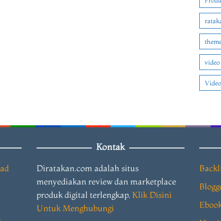
Produ
ratak
theme
video
Video
Kontak
oad
Diratakan.com adalah situs
Backl
menyediakan review dan marketplace
Blogg
produk digital terlengkap.
Klik Disini
Eboo
Untuk Menghubungi
i