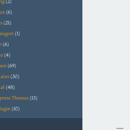
ng
(2)
oz
(6)
s
(21)
tegori
(1)
o
(6)
ce
(4)
are
(69)
ates
(30)
ial
(48)
press Themes
(13)
lugin
(10)