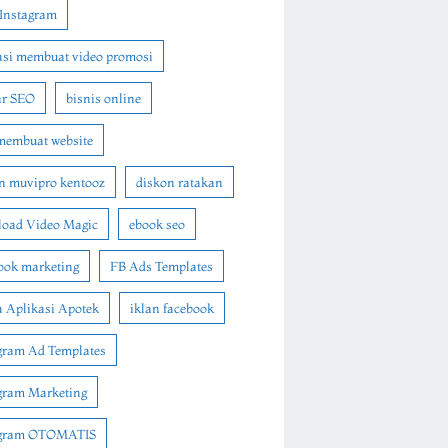
Instagram
asi membuat video promosi
ar SEO
bisnis online
membuat website
n muvipro kentooz
diskon ratakan
oad Video Magic
ebook seo
ook marketing
FB Ads Templates
 Aplikasi Apotek
iklan facebook
gram Ad Templates
gram Marketing
agram OTOMATIS