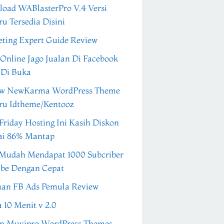
oad WABlasterPro V.4 Versi
ru Tersedia Disini
ting Expert Guide Review
 Online Jago Jualan Di Facebook
 Di Buka
ew NewKarma WordPress Theme
ru Idtheme/Kentooz
Friday Hosting Ini Kasih Diskon
ai 86% Mantap
Mudah Mendapat 1000 Subcriber
be Dengan Cepat
an FB Ads Pemula Review
a 10 Menit v 2.0
n Muvipro WordPress Themes