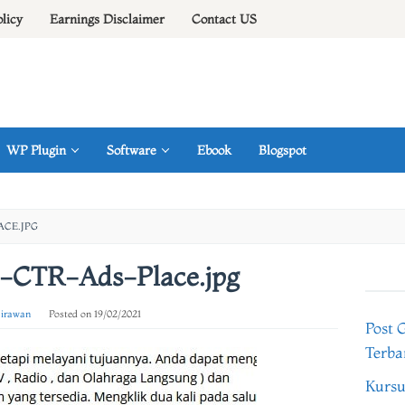
olicy
Earnings Disclaimer
Contact US
WP Plugin
Software
Ebook
Blogspot
CE.JPG
h-CTR-Ads-Place.jpg
 irawan
Posted on
19/02/2021
Post 
Terba
Kursu