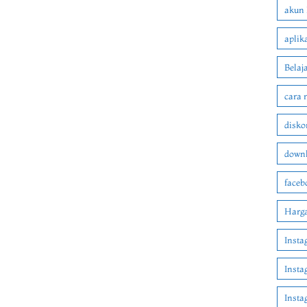
akun 
aplik
Belaj
cara 
disko
downl
faceb
Harga
Insta
Insta
Inst