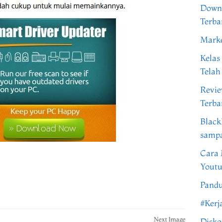
Downl
Terba
Marke
Kelas
Telah
Revi
Terba
Black
samp
Cara 
Youtu
Pandu
#Kerj
Next Image
Disko