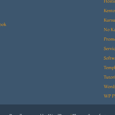
Hosti
Kento
Kursu
book
No Ka
Prom
Servi
Softw
Templ
Tutor
Word
WP P