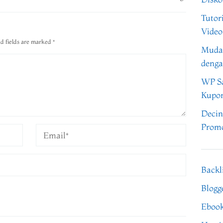
Tutor
Video
d fields are marked
*
Muda
denga
WP Sa
Kupo
Decin
Promo
Backl
Blogg
Eboo