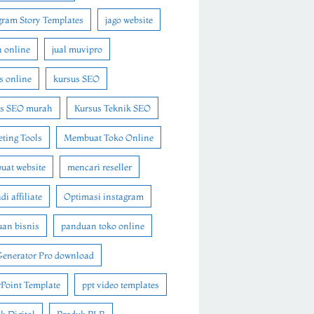
gram Story Templates
jago website
n online
jual muvipro
s online
kursus SEO
us SEO murah
Kursus Teknik SEO
ting Tools
Membuat Toko Online
at website
mencari reseller
i affiliate
Optimasi instagram
an bisnis
panduan toko online
Generator Pro download
Point Template
ppt video templates