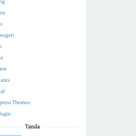
ng
oz
s
tegori
o
ce
are
ates
ial
press Themes
lugin
Tanda