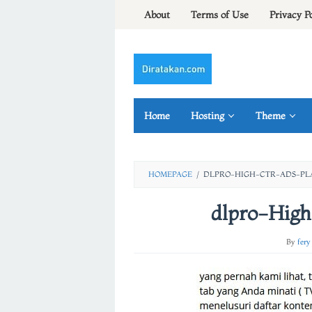
Skip
About
Terms of Use
Privacy P
to
content
Home
Hosting
Theme
HOMEPAGE
/
DLPRO-HIGH-CTR-ADS-PLA
dlpro-Hig
By
fery