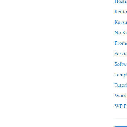
Hosti
Kento
Kursu
No Ka
Prom
Servi
Softw
Templ
Tutor
Word
WP P