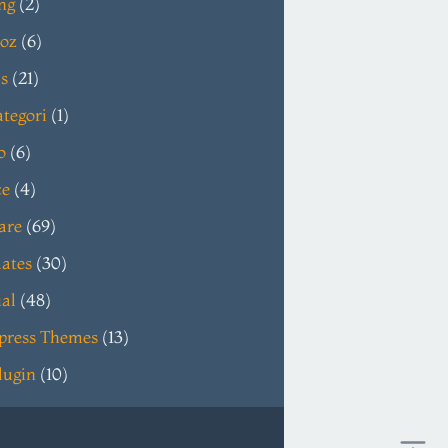
ng
(2)
oz
(6)
s
(21)
tegori
(1)
o
(6)
ce
(4)
are
(69)
ates
(30)
ial
(48)
press Themes
(13)
lugin
(10)