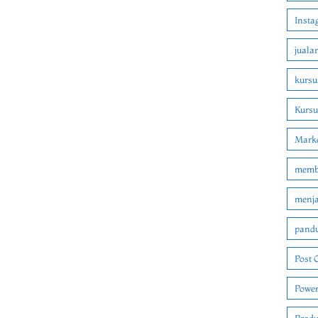
Insta
juala
kursu
Kurs
Marke
membu
menjad
pandu
Post 
Power