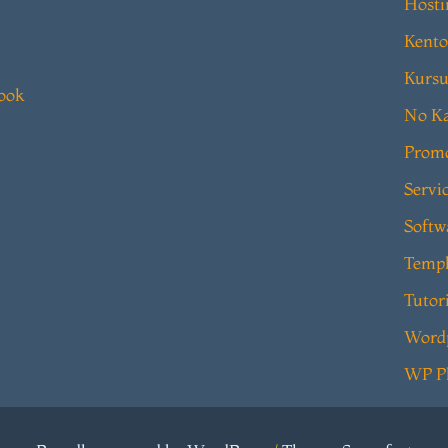
Hosti
Kento
Kursu
book
No Ka
Prom
Servi
Softw
Templ
Tutor
Word
WP P