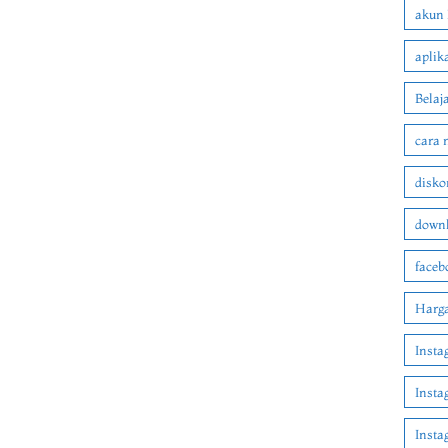
akun 
aplik
Belaj
cara 
disko
downl
faceb
Harga
Insta
Insta
Inst