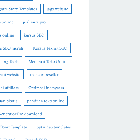
gram Story Templates
jago website
n online
jual muvipro
s online
kursus SEO
us SEO murah
Kursus Teknik SEO
ting Tools
Membuat Toko Online
at website
mencari reseller
i affiliate
Optimasi instagram
an bisnis
panduan toko online
Generator Pro download
Point Template
ppt video templates