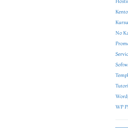
Hosti
Kento
Kursu
No Ka
Prom
Servi
Softw
Templ
Tutor
Word
WP P