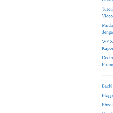
Tutor
Video
Muda
denga
WP Sa
Kupo
Decin
Promo
Backl
Blogg
Eboo