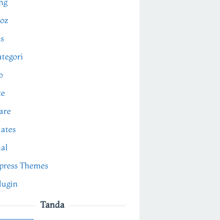
ng
oz
s
tegori
o
ce
are
ates
ial
press Themes
lugin
Tanda