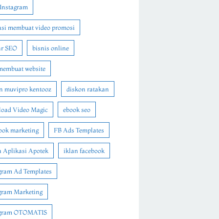
Instagram
asi membuat video promosi
ar SEO
bisnis online
membuat website
n muvipro kentooz
diskon ratakan
oad Video Magic
ebook seo
ook marketing
FB Ads Templates
 Aplikasi Apotek
iklan facebook
gram Ad Templates
gram Marketing
agram OTOMATIS