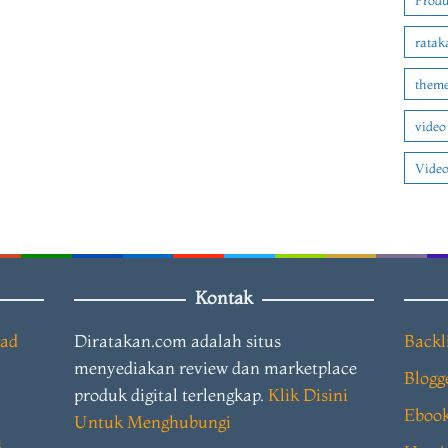
Produ
ratak
theme
video
Video
Kontak
oad
Diratakan.com adalah situs
Backl
menyediakan review dan marketplace
Blogg
produk digital terlengkap.
Klik Disini
Eboo
Untuk Menghubungi
i