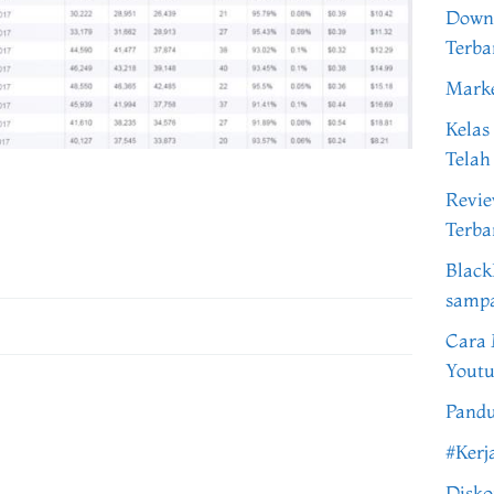
Downl
Terba
Marke
Kelas
Telah
Revi
Terba
Black
samp
Cara 
Youtu
Pandu
#Kerj
Disko