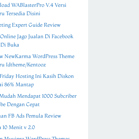
oad WABlasterPro V.4 Versi
ru Tersedia Disini
ting Expert Guide Review
 Online Jago Jualan Di Facebook
 Di Buka
ew NewKarma WordPress Theme
ru Idtheme/Kentooz
Friday Hosting Ini Kasih Diskon
ai 86% Mantap
Mudah Mendapat 1000 Subcriber
be Dengan Cepat
an FB Ads Pemula Review
a 10 Menit v 2.0
n Muvipro WordPress Themes