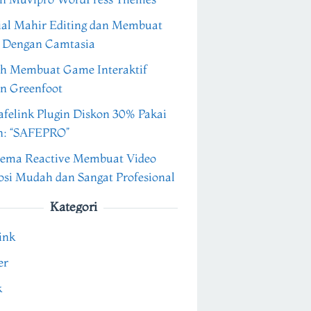
ial Mahir Editing dan Membuat
 Dengan Camtasia
h Membuat Game Interaktif
n Greenfoot
felink Plugin Diskon 30% Pakai
n: “SAFEPRO”
ema Reactive Membuat Video
si Mudah dan Sangat Profesional
Kategori
ink
er
k