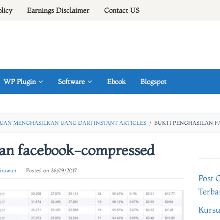
olicy
Earnings Disclaimer
Contact US
WP Plugin
Software
Ebook
Blogspot
UAN MENGHASILKAN UANG DARI INSTANT ARTICLES
/
BUKTI PENGHASILAN 
lan facebook-compressed
 irawan
Posted on
26/09/2017
Post 
Terba
Kursu