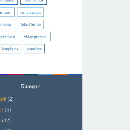
k Digital
Produk PLR
an.com
template ppt
 berita
Toko Online
 panduan
video promosi
 Templates
youtuber
Kategori
ink
(2)
er
(4)
k
(32)