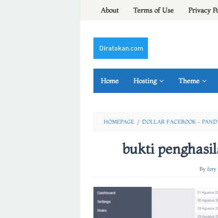
Skip
About
Terms of Use
Privacy P
to
content
Home
Hosting
Theme
HOMEPAGE
/
DOLLAR FACEBOOK - PAND
bukti penghasi
By
fery