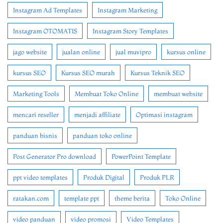
Instagram Ad Templates
Instagram Marketing
Instagram OTOMATIS
Instagram Story Templates
jago website
jualan online
jual muvipro
kursus online
kursus SEO
Kursus SEO murah
Kursus Teknik SEO
Marketing Tools
Membuat Toko Online
membuat website
mencari reseller
menjadi affiliate
Optimasi instagram
panduan bisnis
panduan toko online
Post Generator Pro download
PowerPoint Template
ppt video templates
Produk Digital
Produk PLR
ratakan.com
template ppt
theme berita
Toko Online
video panduan
video promosi
Video Templates