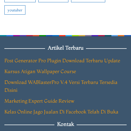
youtuber
Artikel Terbaru
Post Generator Pro Plugin Download Terbaru Update
Kursus Atigan Wallpaper Course
Download WABlasterPro V.4 Versi Terbaru Tersedia
Disini
Marketing Expert Guide Review
Kelas Online Jago Jualan Di Facebook Telah Di Buka
Kontak