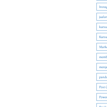
Insta
juala
kursu
Kurs
Marke
membu
menjad
pandu
Post 
Power