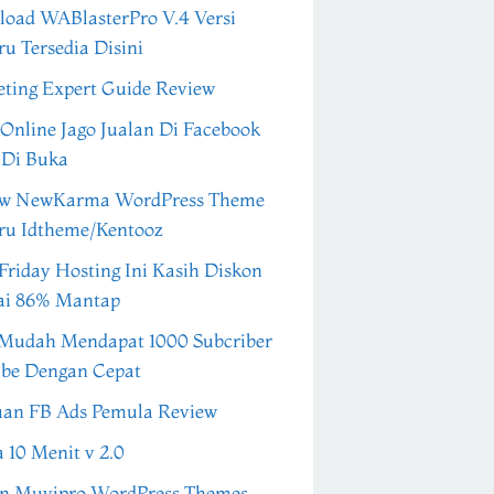
oad WABlasterPro V.4 Versi
ru Tersedia Disini
ting Expert Guide Review
 Online Jago Jualan Di Facebook
 Di Buka
ew NewKarma WordPress Theme
ru Idtheme/Kentooz
Friday Hosting Ini Kasih Diskon
ai 86% Mantap
Mudah Mendapat 1000 Subcriber
be Dengan Cepat
an FB Ads Pemula Review
a 10 Menit v 2.0
n Muvipro WordPress Themes