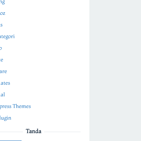
ng
oz
s
tegori
o
ce
are
ates
ial
press Themes
lugin
Tanda