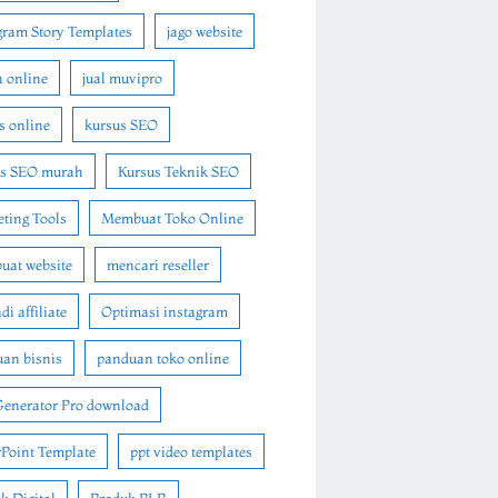
gram Story Templates
jago website
n online
jual muvipro
s online
kursus SEO
us SEO murah
Kursus Teknik SEO
ting Tools
Membuat Toko Online
at website
mencari reseller
i affiliate
Optimasi instagram
an bisnis
panduan toko online
Generator Pro download
Point Template
ppt video templates