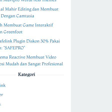
ial Mahir Editing dan Membuat
 Dengan Camtasia
h Membuat Game Interaktif
n Greenfoot
felink Plugin Diskon 30% Pakai
n: “SAFEPRO”
ema Reactive Membuat Video
si Mudah dan Sangat Profesional
Kategori
ink
er
k