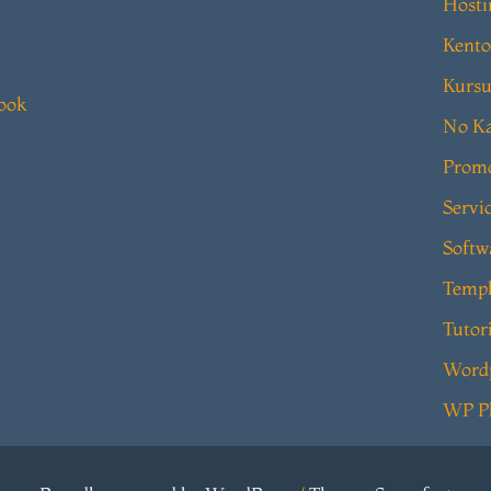
Hosti
Kento
Kursu
book
No Ka
Prom
Servi
Softw
Templ
Tutor
Word
WP P