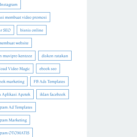
Instagram
asi membuat video promosi
ar SEO
bisnis online
membuat website
n muvipro kentooz
diskon ratakan
oad Video Magic
ebook seo
ook marketing
FB Ads Templates
 Aplikasi Apotek
iklan facebook
gram Ad Templates
gram Marketing
agram OTOMATIS