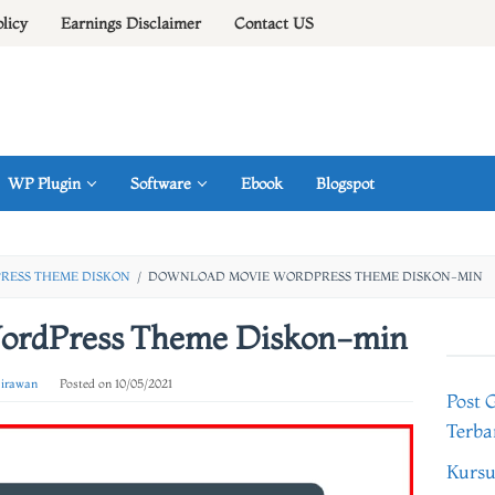
olicy
Earnings Disclaimer
Contact US
WP Plugin
Software
Ebook
Blogspot
ESS THEME DISKON
/
DOWNLOAD MOVIE WORDPRESS THEME DISKON-MIN
ordPress Theme Diskon-min
 irawan
Posted on
10/05/2021
Post 
Terba
Kursu