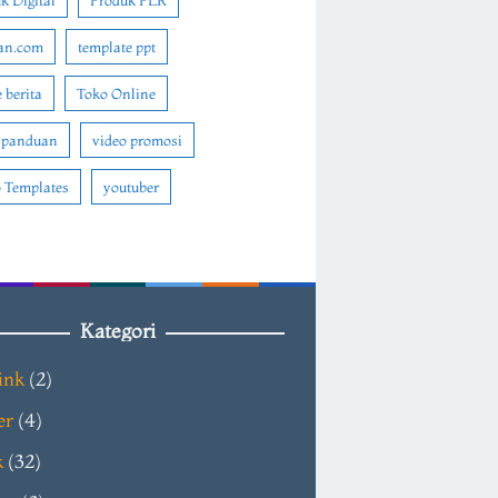
k Digital
Produk PLR
an.com
template ppt
 berita
Toko Online
 panduan
video promosi
 Templates
youtuber
Kategori
ink
(2)
er
(4)
k
(32)