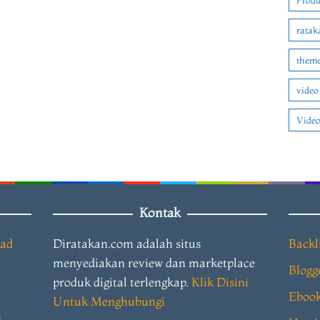
Produ
ratak
theme
video
Video
Kontak
oad
Diratakan.com adalah situs
Backl
menyediakan review dan marketplace
Blogg
produk digital terlengkap.
Klik Disini
Eboo
Untuk Menghubungi
i