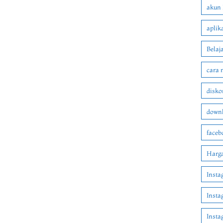
akun 
aplik
Belaj
cara 
disko
downl
faceb
Harga
Insta
Insta
Inst