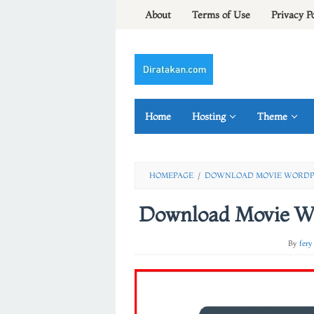
Skip
About
Terms of Use
Privacy P
to
content
Home
Hosting
Theme
HOMEPAGE
/
DOWNLOAD MOVIE WORDPR
Download Movie W
By
fery