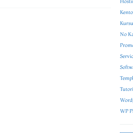
Hosti
Kento
Kursu
No Ka
Prom
Servi
Softw
Templ
Tutor
Word
WP P