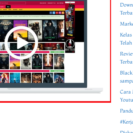
Downl
Terba
Marke
Kelas
Telah
Revi
Terba
Black
samp
Cara 
Youtu
Pandu
#Kerj
Disko