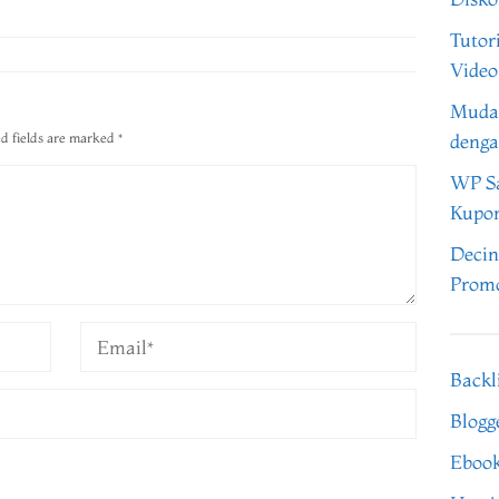
Tutor
Video
Muda
denga
d fields are marked
*
WP Sa
Kupo
Decin
Promo
Backl
Blogg
Eboo