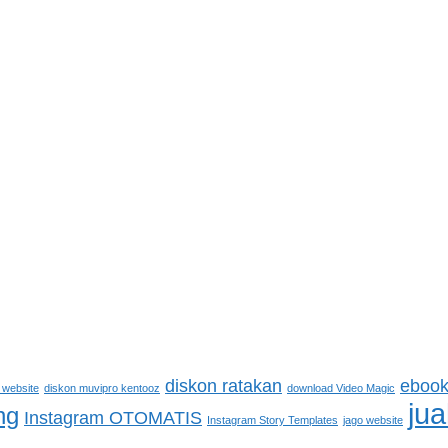
diskon ratakan
ebook
 website
diskon muvipro kentooz
download Video Magic
jua
ng
Instagram OTOMATIS
Instagram Story Templates
jago website