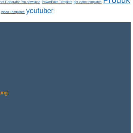
ost Generator Pro download
PowerPoint Template
ppt video templates
youtuber
Video Templates
ungi