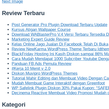
Next Image
navigation
Review Terbaru
Post Generator Pro Plugin Download Terbaru Update
Kursus Atigan Wallpaper Course
Download WABlasterPro V.4 Versi Terbaru Tersedia Di
Marketing Expert Guide Review
Kelas Online Jago Jualan Di Facebook Telah Di Buka
Review NewKarma WordPress Theme Terbaru Idthe
BlackFriday Hosting Ini Kasih Diskon sampai 86% M
Cara Mudah Mendapat 1000 Subcriber Youtube Deng
Panduan FB Ads Pemula Review
#Kerja 10 Menit v 2.0
Diskon Muvipro WordPress Themes
Tutorial Mahir Editing dan Membuat Video Dengan C
Mudah Membuat Game Interaktif dengan Greenfoot
WP Safelink Plugin Diskon 30% Pakai Kupon: “SAF
Decinema Reactive Membuat Video Promosi Mudah d
Kategori