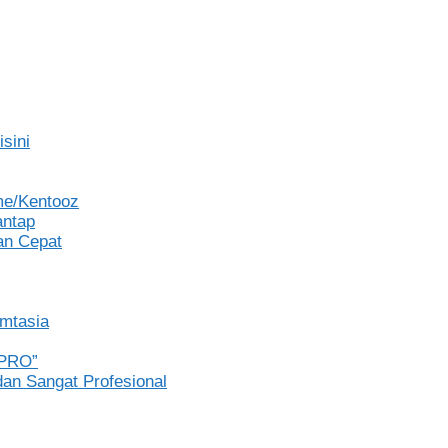
sini
me/Kentooz
antap
an Cepat
amtasia
EPRO”
an Sangat Profesional