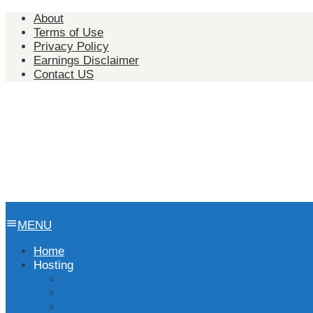
Skip
About
to
Terms of Use
content
Privacy Policy
Earnings Disclaimer
Contact US
MENU
Home
Hosting
Hosting Indonesia
Hosting Singapura
Cloud Hosting