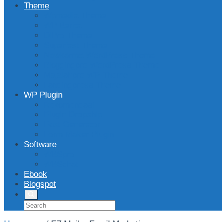
Theme
Wpmedia Theme
WP Berita
DlPro Theme
Superfast Theme
Newkarma WordPress Theme
Bloggingpro WordPress Theme
Majalahpro WP Theme
Landingpress Theme
WP Plugin
Rekomendasi
Plugin Dropship
Post Generator
Form Maker Plugin
Software
WBSpro
WBSchat
Ebook
Blogspot