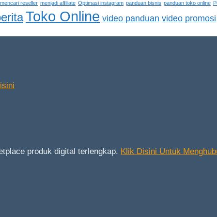
mencari reseller
menjadi affiliate
Optimasi instagram
panduan bisnis
panduan toko online
P
Toko Online
erita
video panduan
video promosi
sini
place produk digital terlengkap.
Klik Disini Untuk Menghub