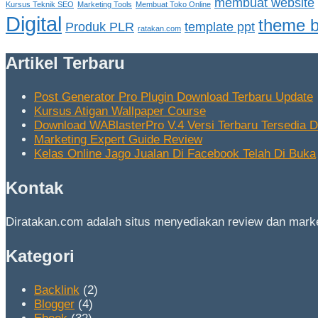
membuat website
Kursus Teknik SEO
Marketing Tools
Membuat Toko Online
Digital
theme b
Produk PLR
template ppt
ratakan.com
Artikel Terbaru
Post Generator Pro Plugin Download Terbaru Update
Kursus Atigan Wallpaper Course
Download WABlasterPro V.4 Versi Terbaru Tersedia Di
Marketing Expert Guide Review
Kelas Online Jago Jualan Di Facebook Telah Di Buka
Kontak
Diratakan.com adalah situs menyediakan review dan market
Kategori
Backlink
(2)
Blogger
(4)