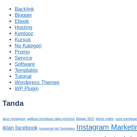
Backlink
Blogger
Ebook
Hosting
Kentooz
Kursus
No Kategori
Promo
Service
Software
Templates
Tutorial
Wordpress Themes
WP Plugin
Tanda
akun Instagram
aplikasi membuat video promosi
Belajar SEO
bisnis online
cara membuat
Instagram Marketi
iklan facebook
Instagram Ad Templates