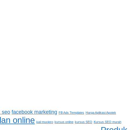
 seo
facebook marketing
FB Ads Templates
Harga Aplikasi Apotek
lan online
jual muvipro
kursus online
kursus SEO
Kursus SEO murah
Produk