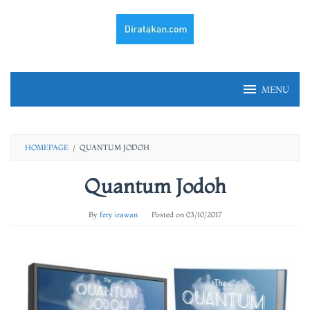
Skip
to
content
MENU
HOMEPAGE
/
QUANTUM JODOH
Quantum Jodoh
By
fery irawan
Posted on
03/10/2017