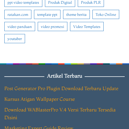
ppt video templates
Produk Digital
Produk PLR
ratakan.com
template ppt
theme berita
Toko Online
video panduan
video promosi
Video Templates
youtuber
Artikel Terbaru
Post Generator Pro Plugin Download Terbaru Update
Kursus Atigan Wallpaper Course
Download WABlasterPro V.4 Versi Terbaru Tersedia
Disini
Marketing Expert Guide Review