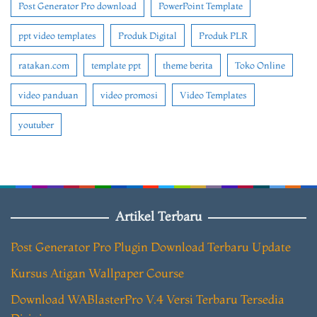
Post Generator Pro download
PowerPoint Template
ppt video templates
Produk Digital
Produk PLR
ratakan.com
template ppt
theme berita
Toko Online
video panduan
video promosi
Video Templates
youtuber
Artikel Terbaru
Post Generator Pro Plugin Download Terbaru Update
Kursus Atigan Wallpaper Course
Download WABlasterPro V.4 Versi Terbaru Tersedia