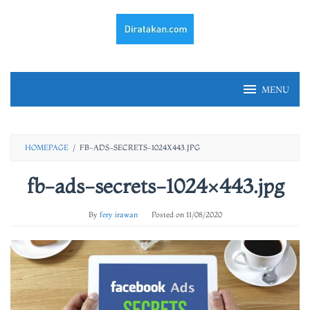
Skip
to
content
MENU
HOMEPAGE
/
FB-ADS-SECRETS-1024X443.JPG
fb-ads-secrets-1024×443.jpg
By
fery irawan
Posted on
11/08/2020