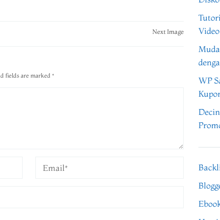
Tutor
Video
Next Image
Muda
denga
d fields are marked
*
WP Sa
Kupo
Decin
Promo
Backl
Blogg
Eboo