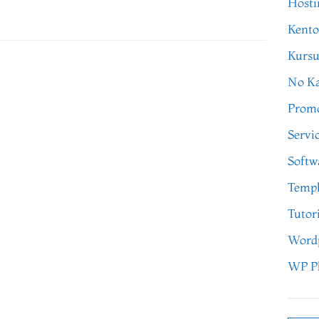
Hosti
Kento
Kursu
No Ka
Prom
Servi
Softw
Templ
Tutor
Word
WP P