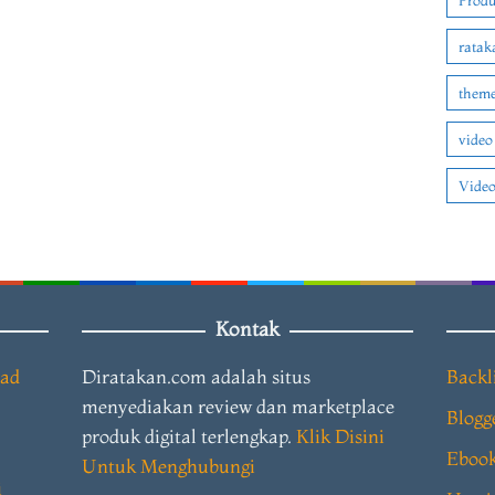
Produ
ratak
theme
video
Video
Kontak
oad
Diratakan.com adalah situs
Backl
menyediakan review dan marketplace
Blogg
produk digital terlengkap.
Klik Disini
Eboo
Untuk Menghubungi
i