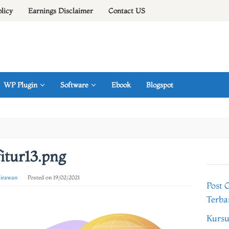
olicy
Earnings Disclaimer
Contact US
WP Plugin
Software
Ebook
Blogspot
fitur13.png
 irawan
Posted on
19/02/2021
Post 
Terba
Kursu