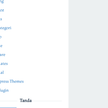
ng
oz
s
tegori
o
ce
are
ates
ial
press Themes
lugin
Tanda