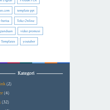
k Digital
Produk PLR
an.com
template ppt
 berita
Toko Online
 panduan
video promosi
 Templates
youtuber
Kategori
ink
(2)
er
(4)
k
(32)