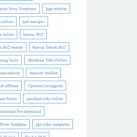
gram Story Templates
jago website
n online
jual muvipro
s online
kursus SEO
us SEO murah
Kursus Teknik SEO
ting Tools
Membuat Toko Online
at website
mencari reseller
i affiliate
Optimasi instagram
an bisnis
panduan toko online
Generator Pro download
Point Template
ppt video templates