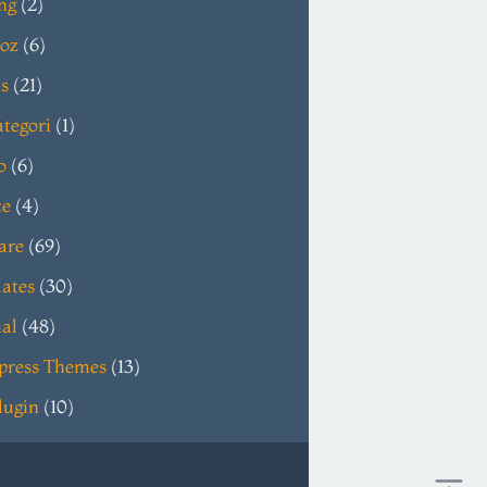
ng
(2)
oz
(6)
s
(21)
tegori
(1)
o
(6)
ce
(4)
are
(69)
ates
(30)
ial
(48)
press Themes
(13)
lugin
(10)