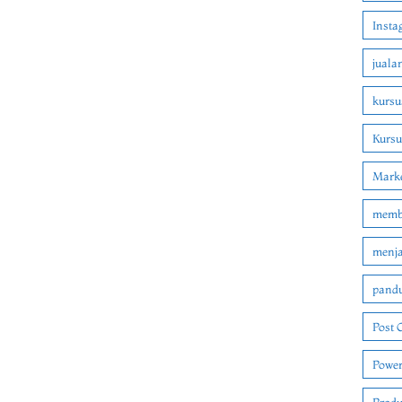
Insta
juala
kursu
Kurs
Marke
membu
menjad
pandu
Post 
Power