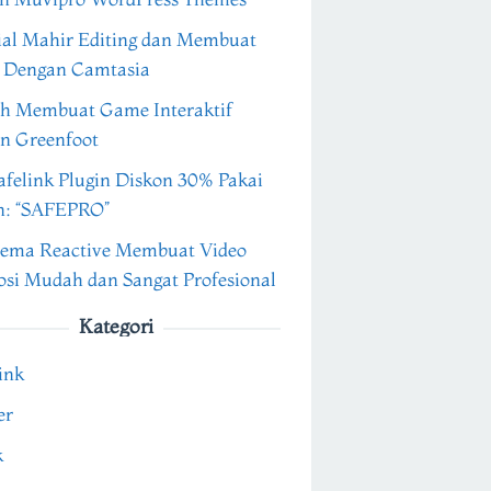
ial Mahir Editing dan Membuat
 Dengan Camtasia
h Membuat Game Interaktif
n Greenfoot
felink Plugin Diskon 30% Pakai
n: “SAFEPRO”
ema Reactive Membuat Video
si Mudah dan Sangat Profesional
Kategori
ink
er
k