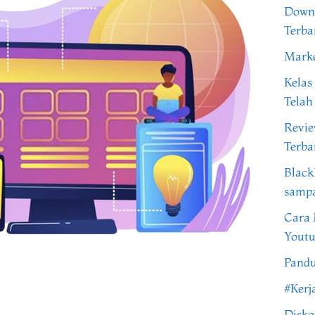
Downl
Terba
Marke
Kelas
Telah
Revi
Terba
Black
samp
Cara 
Youtu
Pandu
#Kerj
Disko