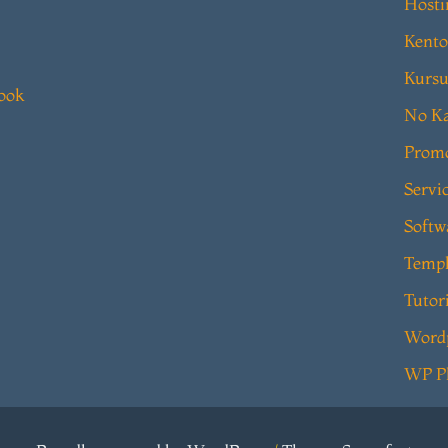
Hosti
Kento
Kursu
book
No Ka
Prom
Servi
Softw
Templ
Tutor
Word
WP P