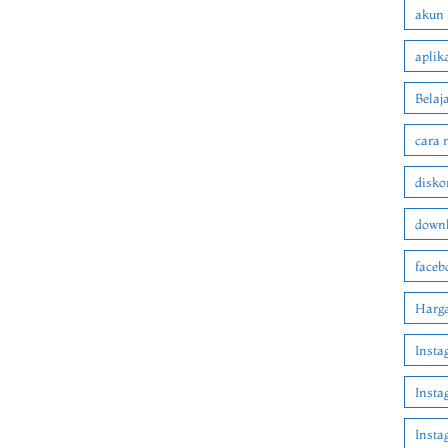
akun 
aplik
Belaj
cara 
disko
downl
faceb
Harga
Insta
Insta
Inst