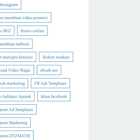
Instagram
asi membuat video promosi
ar SEO
bisnis online
membuat website
n muvipro kentooz
diskon ratakan
oad Video Magic
ebook seo
ook marketing
FB Ads Templates
 Aplikasi Apotek
iklan facebook
gram Ad Templates
gram Marketing
agram OTOMATIS