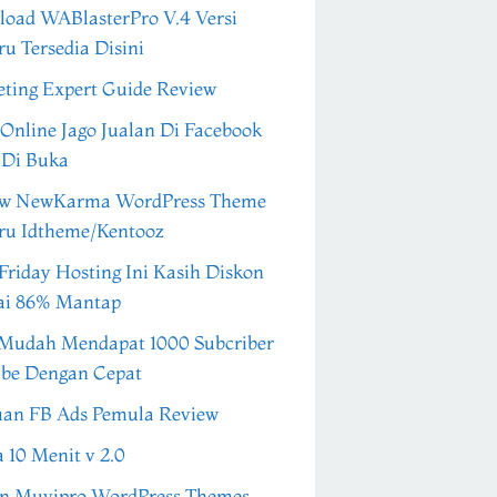
oad WABlasterPro V.4 Versi
ru Tersedia Disini
ting Expert Guide Review
 Online Jago Jualan Di Facebook
 Di Buka
ew NewKarma WordPress Theme
ru Idtheme/Kentooz
Friday Hosting Ini Kasih Diskon
ai 86% Mantap
Mudah Mendapat 1000 Subcriber
be Dengan Cepat
an FB Ads Pemula Review
a 10 Menit v 2.0
n Muvipro WordPress Themes