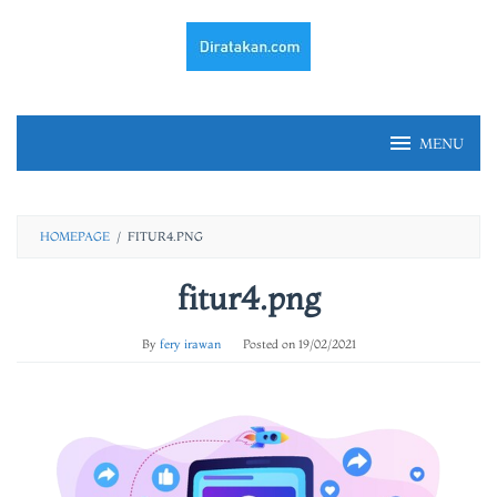
Skip
to
content
MENU
HOMEPAGE
/
FITUR4.PNG
fitur4.png
By
fery irawan
Posted on
19/02/2021