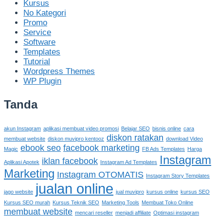
Kursus
No Kategori
Promo
Service
Software
Templates
Tutorial
Wordpress Themes
WP Plugin
Tanda
akun Instagram
aplikasi membuat video promosi
Belajar SEO
bisnis online
cara
diskon ratakan
membuat website
diskon muvipro kentooz
download Video
ebook seo
facebook marketing
Magic
FB Ads Templates
Harga
Instagram
iklan facebook
Aplikasi Apotek
Instagram Ad Templates
Marketing
Instagram OTOMATIS
Instagram Story Templates
jualan online
jago website
jual muvipro
kursus online
kursus SEO
Kursus SEO murah
Kursus Teknik SEO
Marketing Tools
Membuat Toko Online
membuat website
mencari reseller
menjadi affiliate
Optimasi instagram