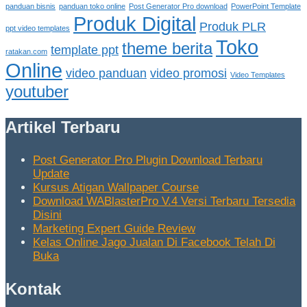
panduan bisnis
panduan toko online
Post Generator Pro download
PowerPoint Template
Produk Digital
Produk PLR
ppt video templates
Toko
theme berita
template ppt
ratakan.com
Online
video panduan
video promosi
Video Templates
youtuber
Artikel Terbaru
Post Generator Pro Plugin Download Terbaru
Update
Kursus Atigan Wallpaper Course
Download WABlasterPro V.4 Versi Terbaru Tersedia
Disini
Marketing Expert Guide Review
Kelas Online Jago Jualan Di Facebook Telah Di
Buka
Kontak