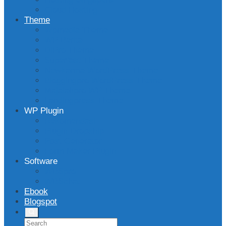
Cloud Hosting
Theme
Wpmedia Theme
WP Berita
DlPro Theme
Superfast Theme
Newkarma WordPress Theme
Bloggingpro WordPress Theme
Majalahpro WP Theme
Landingpress Theme
WP Plugin
Rekomendasi
Plugin Dropship
Post Generator
Form Maker Plugin
Software
WBSpro
WBSchat
Ebook
Blogspot