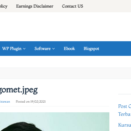
olicy
Earnings Disclaimer
Contact US
WP Plugin
Software
Ebook
Blogspot
gomet.jpeg
 irawan
Posted on
19/02/2021
Post 
Terba
Kursu