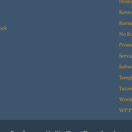
Hosti
Kento
Kursu
book
No Ka
Prom
Servi
Softw
Templ
Tutor
Word
WP P