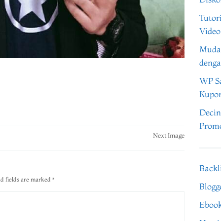
Tutor
Video
Muda
denga
WP Sa
Kupo
Decin
Promo
Next Image
Backl
d fields are marked
*
Blogg
Eboo