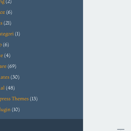
ng
(2)
oz
(6)
s
(21)
tegori
(1)
o
(6)
ce
(4)
are
(69)
ates
(30)
ial
(48)
press Themes
(13)
lugin
(10)