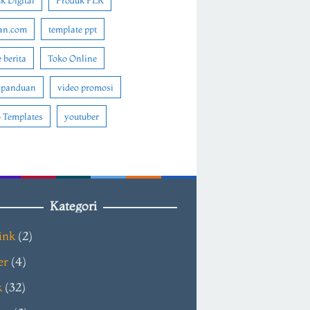
k Digital
Produk PLR
an.com
template ppt
 berita
Toko Online
 panduan
video promosi
 Templates
youtuber
Kategori
ink
(2)
er
(4)
k
(32)