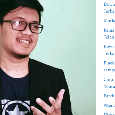
Downl
Terba
Marke
Kelas
Telah
Revi
Terba
Black
samp
Cara 
Youtu
Pandu
#Kerj
Disko