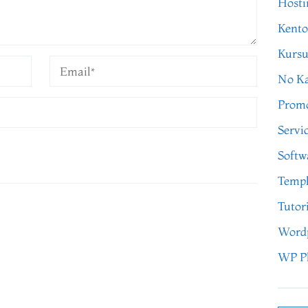
Hosti
Kento
Kursu
No Ka
Prom
Servi
Softw
Templ
Tutor
Word
WP P