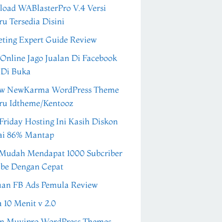
oad WABlasterPro V.4 Versi
ru Tersedia Disini
ting Expert Guide Review
 Online Jago Jualan Di Facebook
 Di Buka
ew NewKarma WordPress Theme
ru Idtheme/Kentooz
Friday Hosting Ini Kasih Diskon
ai 86% Mantap
Mudah Mendapat 1000 Subcriber
be Dengan Cepat
an FB Ads Pemula Review
a 10 Menit v 2.0
n Muvipro WordPress Themes