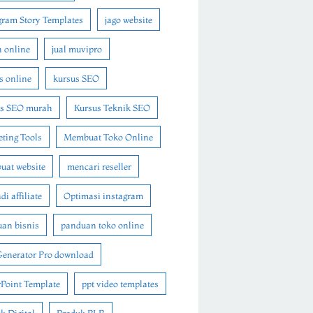
gram Story Templates
jago website
n online
jual muvipro
s online
kursus SEO
us SEO murah
Kursus Teknik SEO
ting Tools
Membuat Toko Online
at website
mencari reseller
i affiliate
Optimasi instagram
an bisnis
panduan toko online
Generator Pro download
Point Template
ppt video templates