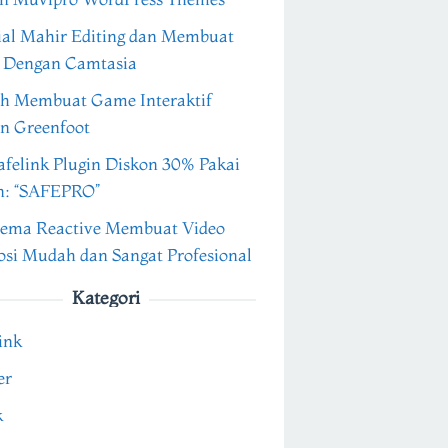
ial Mahir Editing dan Membuat
 Dengan Camtasia
h Membuat Game Interaktif
n Greenfoot
felink Plugin Diskon 30% Pakai
n: “SAFEPRO”
ema Reactive Membuat Video
si Mudah dan Sangat Profesional
Kategori
ink
er
k