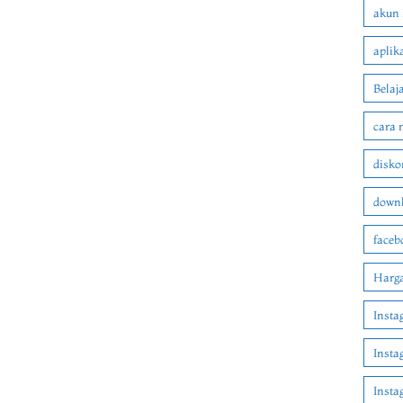
akun 
aplik
Belaj
cara 
disko
downl
faceb
Harga
Insta
Insta
Inst