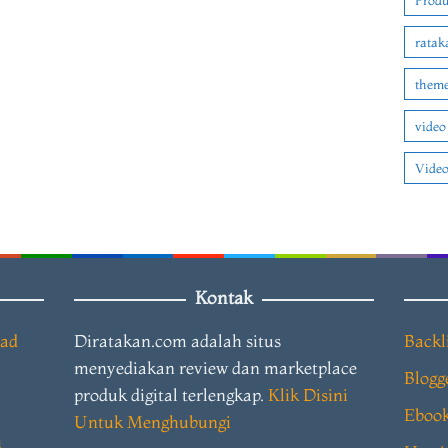
Produ
ratak
theme
video
Video
Kontak
oad
Diratakan.com adalah situs
Backl
menyediakan review dan marketplace
Blogg
produk digital terlengkap.
Klik Disini
Eboo
Untuk Menghubungi
i