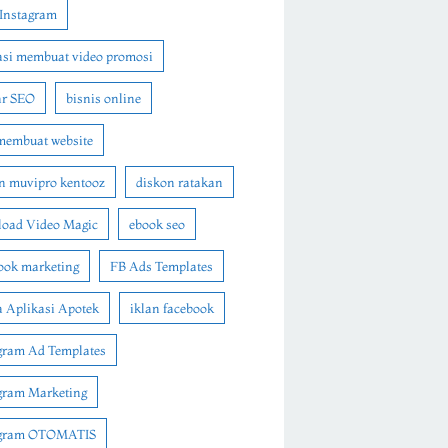
Instagram
asi membuat video promosi
ar SEO
bisnis online
membuat website
n muvipro kentooz
diskon ratakan
oad Video Magic
ebook seo
ook marketing
FB Ads Templates
 Aplikasi Apotek
iklan facebook
gram Ad Templates
gram Marketing
agram OTOMATIS