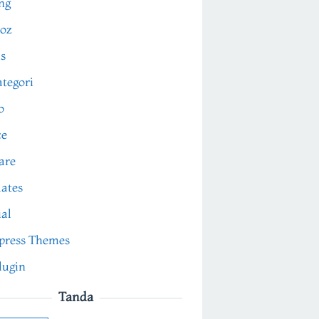
ng
oz
s
tegori
o
ce
are
ates
ial
press Themes
lugin
Tanda