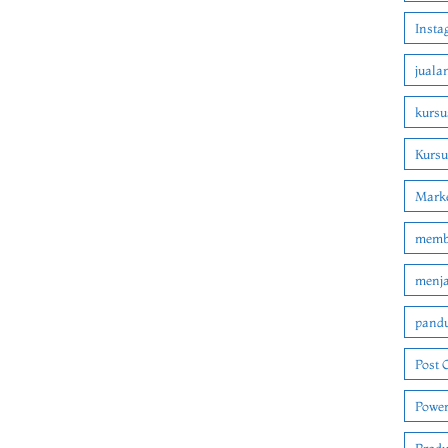
Insta
juala
kursu
Kurs
Marke
membu
menjad
pandu
Post 
Power