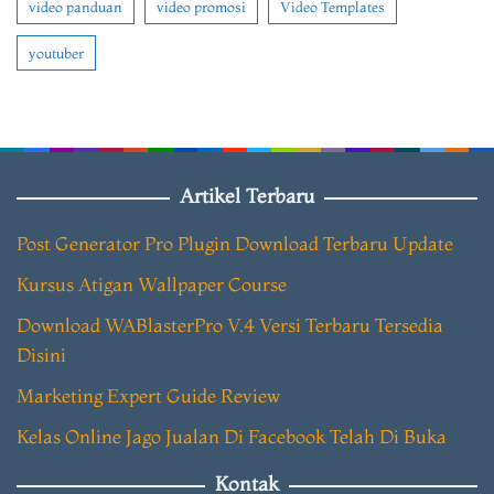
video panduan
video promosi
Video Templates
youtuber
Artikel Terbaru
Post Generator Pro Plugin Download Terbaru Update
Kursus Atigan Wallpaper Course
Download WABlasterPro V.4 Versi Terbaru Tersedia
Disini
Marketing Expert Guide Review
Kelas Online Jago Jualan Di Facebook Telah Di Buka
Kontak