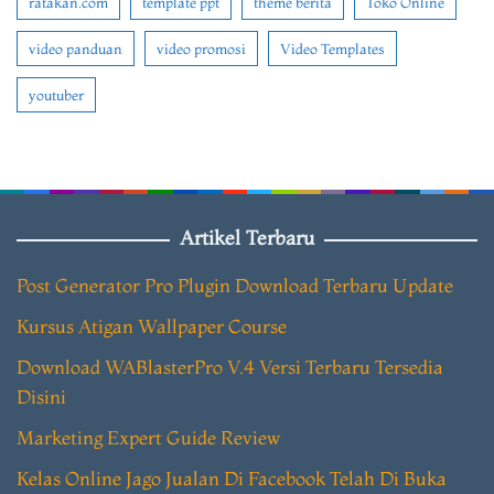
ratakan.com
template ppt
theme berita
Toko Online
video panduan
video promosi
Video Templates
youtuber
Artikel Terbaru
Post Generator Pro Plugin Download Terbaru Update
Kursus Atigan Wallpaper Course
Download WABlasterPro V.4 Versi Terbaru Tersedia
Disini
Marketing Expert Guide Review
Kelas Online Jago Jualan Di Facebook Telah Di Buka