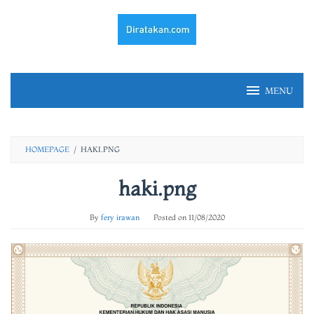
Skip
to
content
MENU
HOMEPAGE
/
HAKI.PNG
haki.png
By
fery irawan
Posted on
11/08/2020