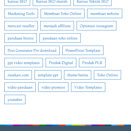
kursus SEO
Kursus SEO murah
Kursus Teknik SEO
Marketing Tools
Membuat Toko Online
membuat website
mencari reseller
menjadi affiliate
Optimasi instagram
panduan bisnis
panduan toko online
Post Generator Pro download
PowerPoint Template
ppt video templates
Produk Digital
Produk PLR
ratakan.com
template ppt
theme berita
Toko Online
video panduan
video promosi
Video Templates
youtuber