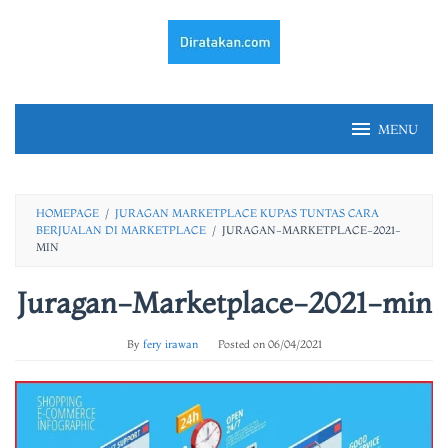
Skip
to
content
MENU
HOMEPAGE
/
JURAGAN MARKETPLACE KUPAS TUNTAS CARA
BERJUALAN DI MARKETPLACE
/
JURAGAN-MARKETPLACE-2021-
MIN
Juragan-Marketplace-2021-min
By
fery irawan
Posted on
06/04/2021