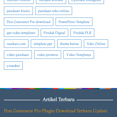
panduan bisnis
panduan toko online
Post Generator Pro download
PowerPoint Template
ppt video templates
Produk Digital
Produk PLR
ratakan.com
template ppt
theme berita
Toko Online
video panduan
video promosi
Video Templates
youtuber
Artikel Terbaru
Post Generator Pro Plugin Download Terbaru Update