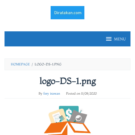
Skip
to
content
MENU
HOMEPAGE
/
LOGO-DS-1.PNG
logo-DS-1.png
By
fery irawan
Posted on
11/08/2020