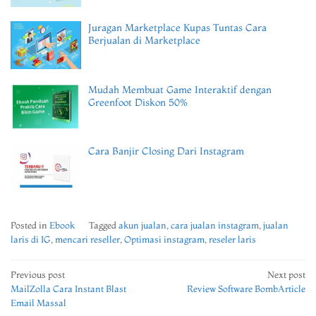
Juragan Marketplace Kupas Tuntas Cara
Berjualan di Marketplace
Mudah Membuat Game Interaktif dengan
Greenfoot Diskon 50%
Cara Banjir Closing Dari Instagram
Posted in
Ebook
Tagged
akun jualan
,
cara jualan instagram
,
jualan
laris di IG
,
mencari reseller
,
Optimasi instagram
,
reseler laris
Post
Previous post
Next post
MailZolla Cara Instant Blast
Review Software BombArticle
navigation
Email Massal