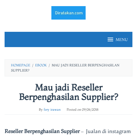
Skip
to
content
MENU
HOMEPAGE
/
EBOOK
/
MAU JADI RESELLER BERPENGHASILAN
SUPPLIER?
Mau jadi Reseller
Berpenghasilan Supplier?
By
fery irawan
Posted on
09/06/2018
Reseller Berpenghasilan Supplier
– Jualan di instagram