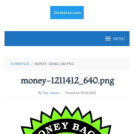
Skip
to
content
MENU
HOMEPAGE
/
MONEY-1211412_640.PNG
money-1211412_640.png
By
fery irawan
Posted on
19/02/2021