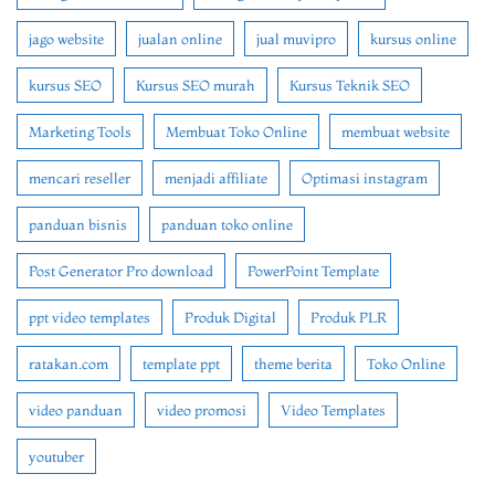
jago website
jualan online
jual muvipro
kursus online
kursus SEO
Kursus SEO murah
Kursus Teknik SEO
Marketing Tools
Membuat Toko Online
membuat website
mencari reseller
menjadi affiliate
Optimasi instagram
panduan bisnis
panduan toko online
Post Generator Pro download
PowerPoint Template
ppt video templates
Produk Digital
Produk PLR
ratakan.com
template ppt
theme berita
Toko Online
video panduan
video promosi
Video Templates
youtuber