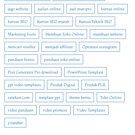
jago website
jualan online
jual muvipro
kursus online
kursus SEO
Kursus SEO murah
Kursus Teknik SEO
Marketing Tools
Membuat Toko Online
membuat website
mencari reseller
menjadi affiliate
Optimasi instagram
panduan bisnis
panduan toko online
Post Generator Pro download
PowerPoint Template
ppt video templates
Produk Digital
Produk PLR
ratakan.com
template ppt
theme berita
Toko Online
video panduan
video promosi
Video Templates
youtuber