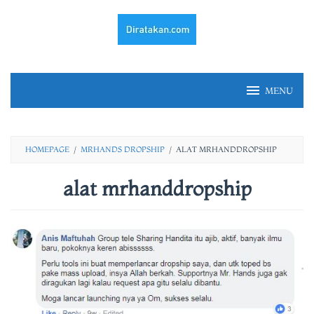
Skip
to
content
MENU
HOMEPAGE
/
MRHANDS DROPSHIP
/
ALAT MRHANDDROPSHIP
alat mrhanddropship
By
fery
irawan
Posted
on
23/02/2021