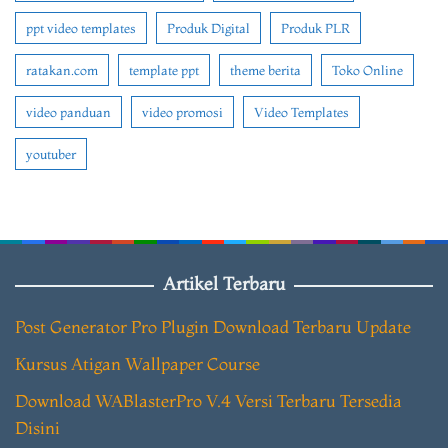
ppt video templates
Produk Digital
Produk PLR
ratakan.com
template ppt
theme berita
Toko Online
video panduan
video promosi
Video Templates
youtuber
Artikel Terbaru
Post Generator Pro Plugin Download Terbaru Update
Kursus Atigan Wallpaper Course
Download WABlasterPro V.4 Versi Terbaru Tersedia
Disini