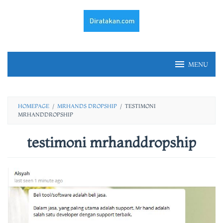
Skip
to
content
MENU
HOMEPAGE
/
MRHANDS DROPSHIP
/
TESTIMONI
MRHANDDROPSHIP
testimoni mrhanddropship
By
fery
irawan
Posted
on
23/02/2021