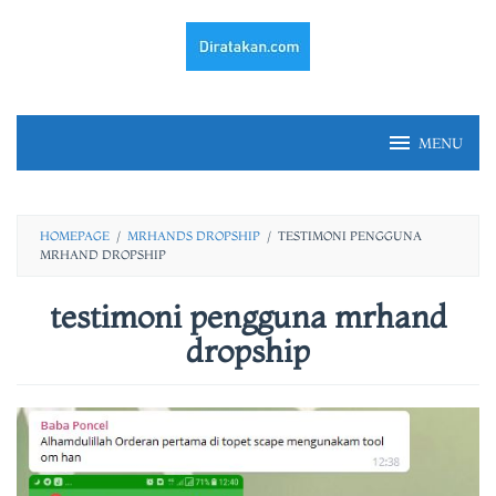
Skip
to
content
MENU
HOMEPAGE
/
MRHANDS DROPSHIP
/
TESTIMONI PENGGUNA
MRHAND DROPSHIP
testimoni pengguna mrhand
dropship
By
fery
irawan
Posted
on
23/02/2021