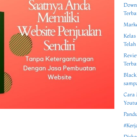
Downl
Terba
Marke
Kelas
Telah
Revi
Terba
Black
samp
Cara 
Youtu
Pandu
#Kerj
Disko