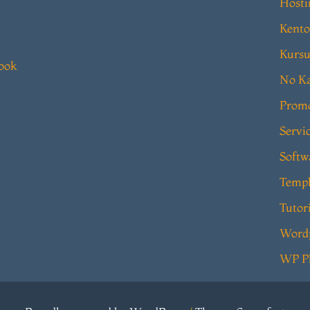
Hosti
Kento
Kursu
book
No Ka
Prom
Servi
Softw
Templ
Tutor
Word
WP P