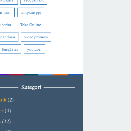
k Digital
Produk PLR
an.com
template ppt
 berita
Toko Online
 panduan
video promosi
 Templates
youtuber
Kategori
ink
(2)
er
(4)
k
(32)