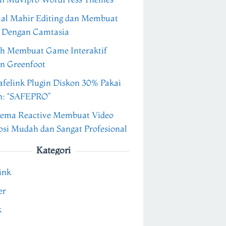
ial Mahir Editing dan Membuat
 Dengan Camtasia
h Membuat Game Interaktif
n Greenfoot
felink Plugin Diskon 30% Pakai
n: “SAFEPRO”
ema Reactive Membuat Video
si Mudah dan Sangat Profesional
Kategori
ink
er
k