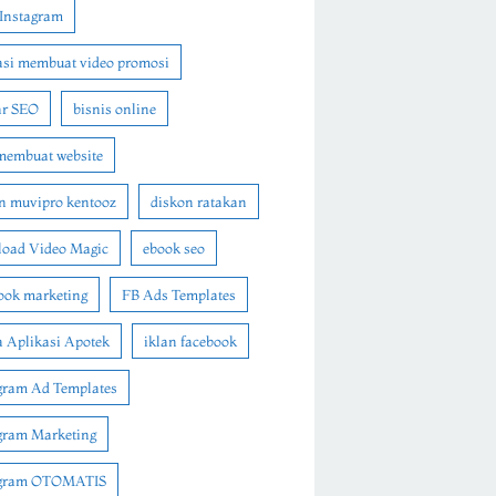
Instagram
asi membuat video promosi
ar SEO
bisnis online
membuat website
n muvipro kentooz
diskon ratakan
oad Video Magic
ebook seo
ook marketing
FB Ads Templates
 Aplikasi Apotek
iklan facebook
gram Ad Templates
gram Marketing
agram OTOMATIS