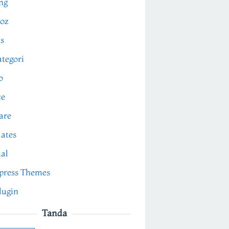
ng
oz
s
tegori
o
ce
are
ates
ial
press Themes
lugin
Tanda