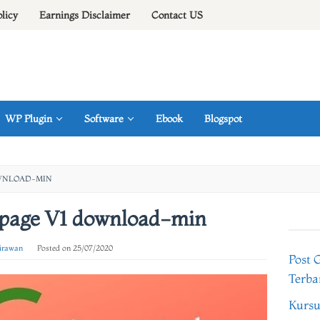
olicy
Earnings Disclaimer
Contact US
WP Plugin
Software
Ebook
Blogspot
OWNLOAD-MIN
spage V1 download-min
 irawan
Posted on
25/07/2020
Post 
Terba
Kursu