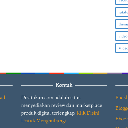
Produ
ratak
theme
video
Video
Kontak
oad
Diratakan.com adalah situs
Backl
menyediakan review dan marketplace
Blogg
produk digital terlengkap.
Klik Disini
Eboo
Untuk Menghubungi
i