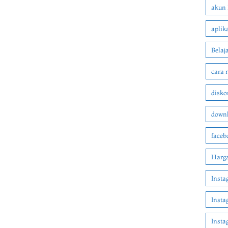
akun 
aplik
Belaj
cara 
disko
downl
faceb
Harga
Insta
Insta
Inst