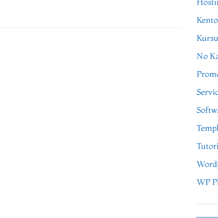
Hosti
Kento
Kursu
No Ka
Prom
Servi
Softw
Templ
Tutor
Word
WP P