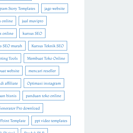
gram Story Templates
jago website
n online
jual muvipro
s online
kursus SEO
us SEO murah
Kursus Teknik SEO
ting Tools
Membuat Toko Online
at website
mencari reseller
i affiliate
Optimasi instagram
an bisnis
panduan toko online
Generator Pro download
Point Template
ppt video templates