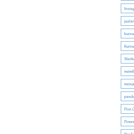
Insta
juala
kursu
Kurs
Marke
membu
menjad
pandu
Post 
Power