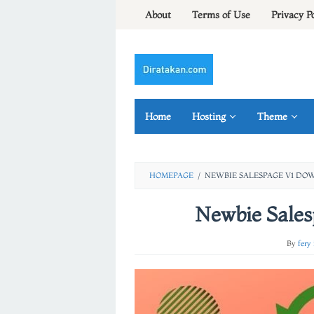
Skip
About
Terms of Use
Privacy P
to
content
Home
Hosting
Theme
HOMEPAGE
/
NEWBIE SALESPAGE V1 D
Newbie Sale
By
fery