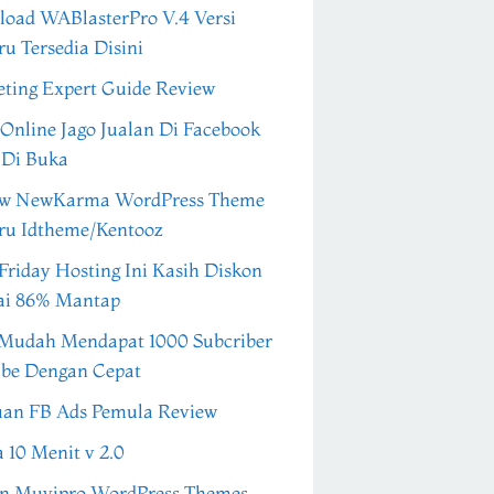
oad WABlasterPro V.4 Versi
ru Tersedia Disini
ting Expert Guide Review
 Online Jago Jualan Di Facebook
 Di Buka
ew NewKarma WordPress Theme
ru Idtheme/Kentooz
Friday Hosting Ini Kasih Diskon
ai 86% Mantap
Mudah Mendapat 1000 Subcriber
be Dengan Cepat
an FB Ads Pemula Review
a 10 Menit v 2.0
n Muvipro WordPress Themes