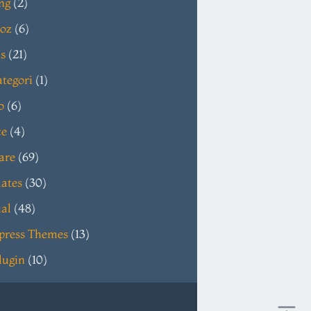
ng
(2)
oz
(6)
s
(21)
tegori
(1)
o
(6)
ce
(4)
are
(69)
ates
(30)
ial
(48)
press Themes
(13)
lugin
(10)