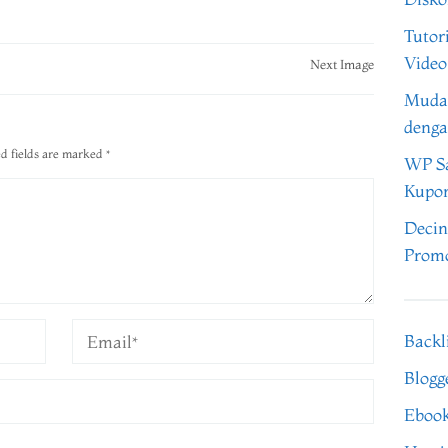
Tutor
Video
Next Image
Muda
denga
d fields are marked
*
WP Sa
Kupo
Decin
Promo
Backl
Blogg
Eboo