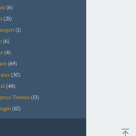
oz
(6)
s
(21)
tegori
(1)
o
(6)
ce
(4)
are
(69)
ates
(30)
ial
(48)
press Themes
(13)
lugin
(10)