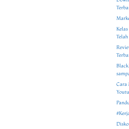
Terba
Marke
Kelas
Telah
Revi
Terba
Black
samp
Cara 
Youtu
Pandu
#Kerj
Disko