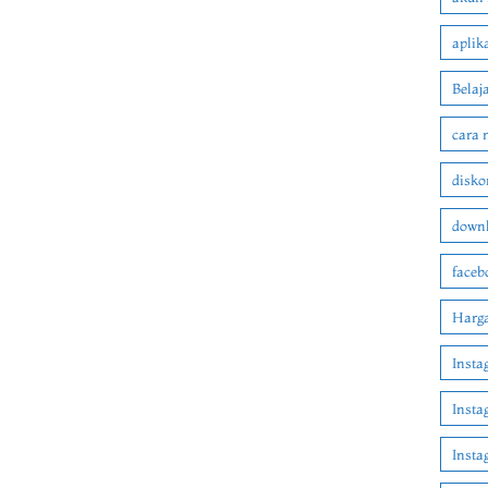
aplik
Belaj
cara 
disko
downl
faceb
Harga
Insta
Insta
Inst