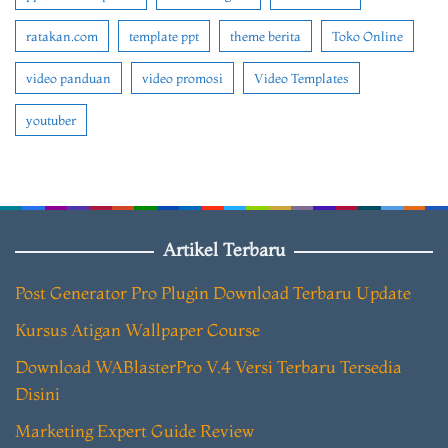
ratakan.com
template ppt
theme berita
Toko Online
video panduan
video promosi
Video Templates
youtuber
Artikel Terbaru
Post Generator Pro Plugin Download Terbaru Update
Kursus Atigan Wallpaper Course
Download WABlasterPro V.4 Versi Terbaru Tersedia
Disini
Marketing Expert Guide Review