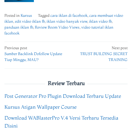
Posted in
Kursus
Tagged
cara iklan di facebook
,
cara membuat video
iklan
,
edit video iklan fb
,
iklan video banyak view
,
iklan video fb
,
panduan iklan fb
,
Review Boom Video Views
,
video tutorial iklan
facebook
Post
Previous post
Next post
Sumber Backlink Dofollow Update
TRUST BUILDING SECRET
navigation
Tiap Minggu, MAU?
TRAINING
Review Terbaru
Post Generator Pro Plugin Download Terbaru Update
Kursus Atigan Wallpaper Course
Download WABlasterPro V.4 Versi Terbaru Tersedia
Disini