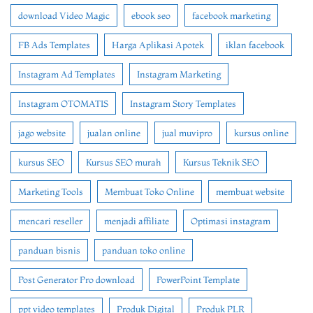
download Video Magic
ebook seo
facebook marketing
FB Ads Templates
Harga Aplikasi Apotek
iklan facebook
Instagram Ad Templates
Instagram Marketing
Instagram OTOMATIS
Instagram Story Templates
jago website
jualan online
jual muvipro
kursus online
kursus SEO
Kursus SEO murah
Kursus Teknik SEO
Marketing Tools
Membuat Toko Online
membuat website
mencari reseller
menjadi affiliate
Optimasi instagram
panduan bisnis
panduan toko online
Post Generator Pro download
PowerPoint Template
ppt video templates
Produk Digital
Produk PLR