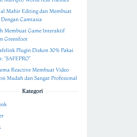
ial Mahir Editing dan Membuat
 Dengan Camtasia
h Membuat Game Interaktif
n Greenfoot
felink Plugin Diskon 30% Pakai
n: “SAFEPRO”
ema Reactive Membuat Video
si Mudah dan Sangat Profesional
Kategori
ink
er
k