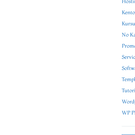
Hosti
Kento
Kursu
No Ka
Prom
Servi
Softw
Templ
Tutor
Word
WP P