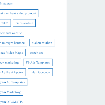
Instagram
asi membuat video promosi
ar SEO
bisnis online
membuat website
n muvipro kentooz
diskon ratakan
oad Video Magic
ebook seo
ook marketing
FB Ads Templates
 Aplikasi Apotek
iklan facebook
gram Ad Templates
gram Marketing
agram OTOMATIS