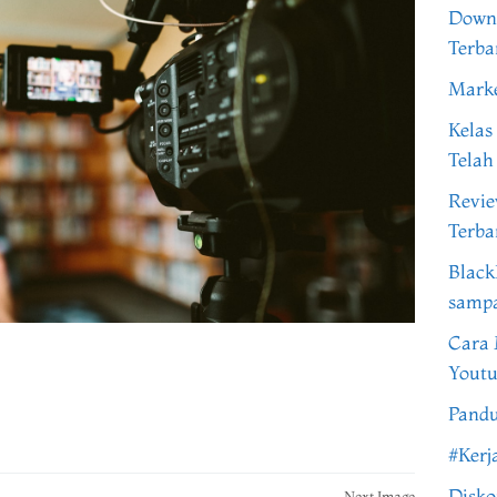
Downl
Terba
Marke
Kelas
Telah
Revi
Terba
Black
samp
Cara 
Youtu
Pandu
#Kerj
Disko
Next Image