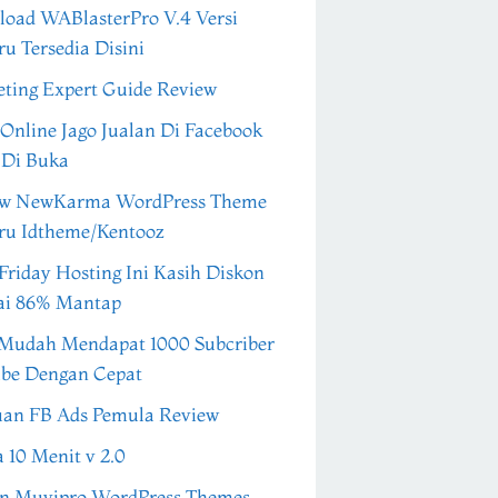
oad WABlasterPro V.4 Versi
ru Tersedia Disini
ting Expert Guide Review
 Online Jago Jualan Di Facebook
 Di Buka
ew NewKarma WordPress Theme
ru Idtheme/Kentooz
Friday Hosting Ini Kasih Diskon
ai 86% Mantap
Mudah Mendapat 1000 Subcriber
be Dengan Cepat
an FB Ads Pemula Review
a 10 Menit v 2.0
n Muvipro WordPress Themes