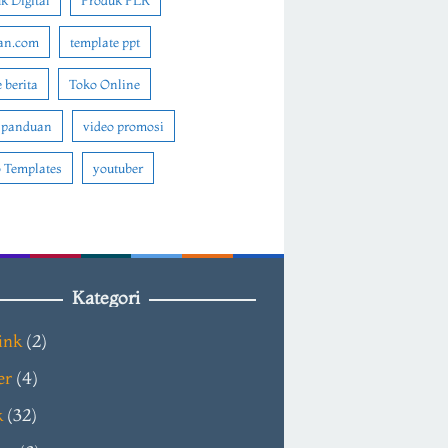
k Digital
Produk PLR
an.com
template ppt
 berita
Toko Online
 panduan
video promosi
 Templates
youtuber
Kategori
ink
(2)
er
(4)
k
(32)