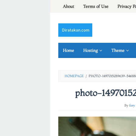
Skip
About
Terms of Use
Privacy P
to
content
Home
Hosting
Theme
HOMEPAGE
/
PHOTO-1497015289639-54688
photo-1497015
By
fery