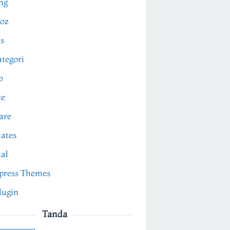
ng
oz
s
tegori
o
ce
are
ates
ial
press Themes
lugin
Tanda