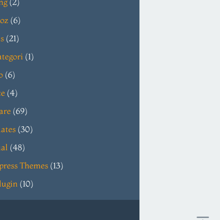
ng
(2)
oz
(6)
s
(21)
tegori
(1)
o
(6)
ce
(4)
are
(69)
ates
(30)
ial
(48)
press Themes
(13)
lugin
(10)