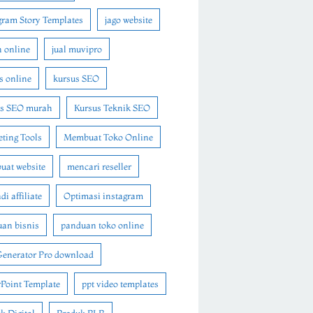
gram Story Templates
jago website
n online
jual muvipro
s online
kursus SEO
us SEO murah
Kursus Teknik SEO
ting Tools
Membuat Toko Online
at website
mencari reseller
i affiliate
Optimasi instagram
an bisnis
panduan toko online
Generator Pro download
Point Template
ppt video templates