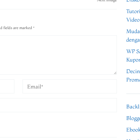
Tutor
Video
d fields are marked
*
Muda
denga
WP Sa
Kupo
Decin
Promo
Backl
Blogg
Eboo