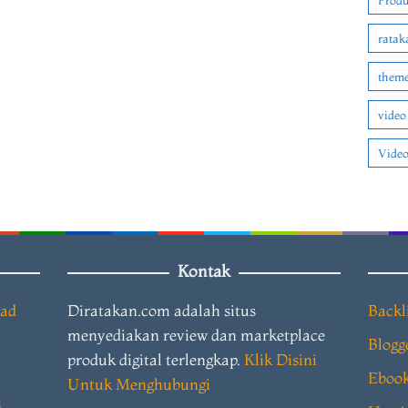
Produ
ratak
theme
video
Video
Kontak
oad
Diratakan.com adalah situs
Backl
menyediakan review dan marketplace
Blogg
produk digital terlengkap.
Klik Disini
Eboo
Untuk Menghubungi
i