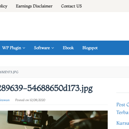
olicy
Earnings Disclaimer
Contact US
WP Plugin
Software
Ebook
Blogspot
650D173.JPG
289639-54688650d173.jpg
 irawan
Posted on
12/08/2020
Post 
Terba
Kursu