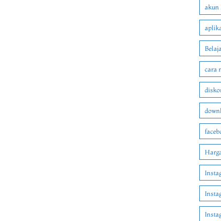
akun 
aplik
Belaj
cara 
disko
downl
faceb
Harga
Insta
Insta
Inst