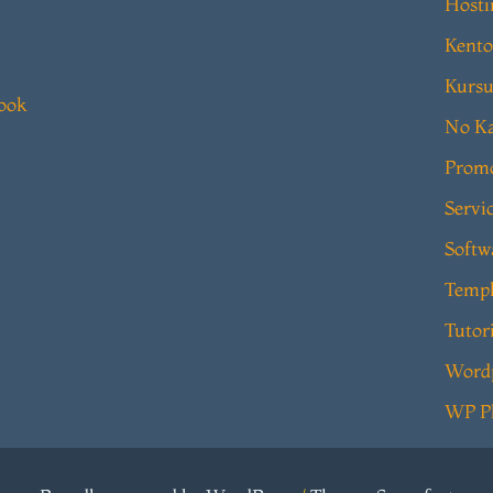
Hosti
Kento
Kursu
book
No Ka
Prom
Servi
Softw
Templ
Tutor
Word
WP P