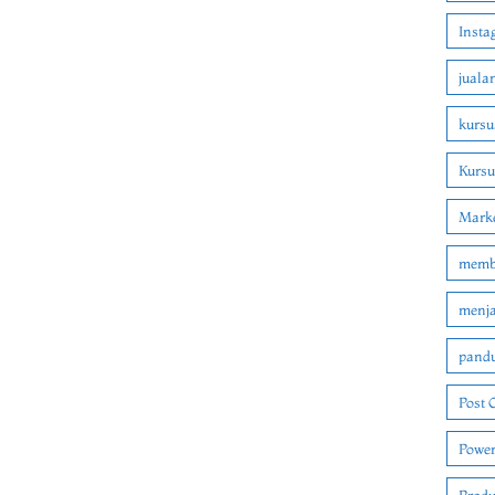
Insta
juala
kursu
Kurs
Marke
membu
menjad
pandu
Post 
Power