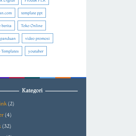
k Digital
Produk PLR
an.com
template ppt
 berita
Toko Online
 panduan
video promosi
 Templates
youtuber
Kategori
ink
(2)
er
(4)
k
(32)