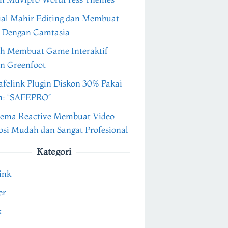
ial Mahir Editing dan Membuat
 Dengan Camtasia
h Membuat Game Interaktif
n Greenfoot
felink Plugin Diskon 30% Pakai
n: “SAFEPRO”
ema Reactive Membuat Video
si Mudah dan Sangat Profesional
Kategori
ink
er
k