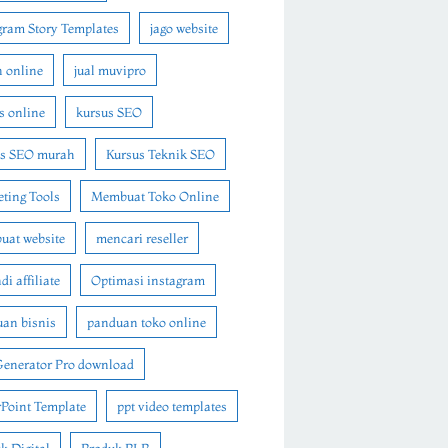
gram Story Templates
jago website
n online
jual muvipro
s online
kursus SEO
us SEO murah
Kursus Teknik SEO
ting Tools
Membuat Toko Online
at website
mencari reseller
i affiliate
Optimasi instagram
an bisnis
panduan toko online
Generator Pro download
Point Template
ppt video templates