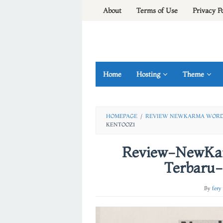
Skip
About
Terms of Use
Privacy P
to
content
Home
Hosting
Theme
HOMEPAGE
/
REVIEW NEWKARMA WORDP
KENTOOZ1
Review-NewKa
Terbaru-
By
fery