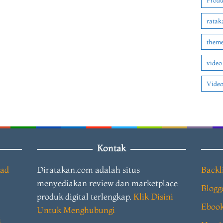
Produ
ratak
theme
video
Video
Kontak
oad
Diratakan.com adalah situs
Backl
menyediakan review dan marketplace
Blogg
produk digital terlengkap.
Klik Disini
Eboo
Untuk Menghubungi
i