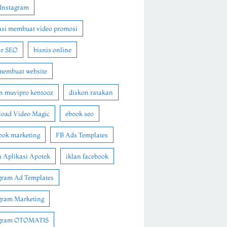
Instagram
asi membuat video promosi
ar SEO
bisnis online
membuat website
n muvipro kentooz
diskon ratakan
oad Video Magic
ebook seo
ook marketing
FB Ads Templates
 Aplikasi Apotek
iklan facebook
gram Ad Templates
gram Marketing
agram OTOMATIS