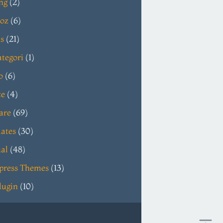
ng
(2)
oz
(6)
s
(21)
tegori
(1)
o
(6)
ce
(4)
are
(69)
ates
(30)
ial
(48)
press Themes
(13)
lugin
(10)