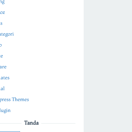
ng
oz
s
tegori
o
ce
are
ates
ial
press Themes
lugin
Tanda