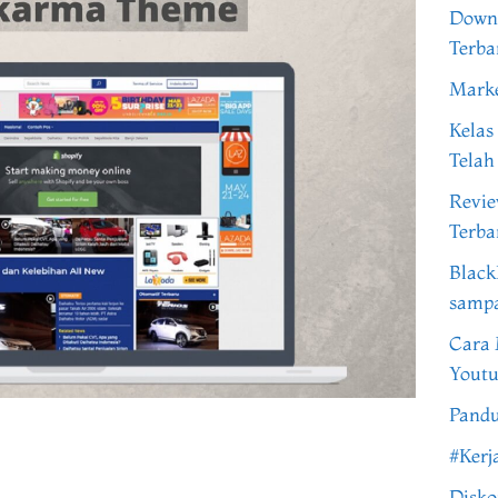
Downl
Terba
Marke
Kelas
Telah
Revi
Terba
Black
samp
Cara 
Youtu
Pandu
#Kerj
Disko