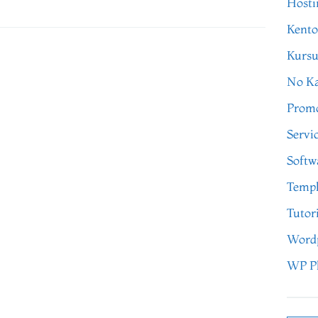
Hosti
Kento
Kursu
No Ka
Prom
Servi
Softw
Templ
Tutor
Word
WP P