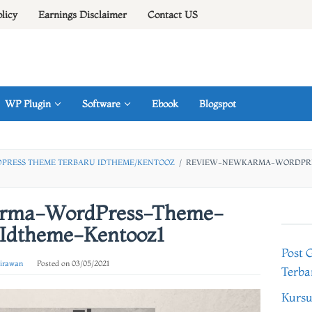
olicy
Earnings Disclaimer
Contact US
WP Plugin
Software
Ebook
Blogspot
RESS THEME TERBARU IDTHEME/KENTOOZ
/
REVIEW-NEWKARMA-WORDPRE
rma-WordPress-Theme-
Idtheme-Kentooz1
Post 
 irawan
Posted on
03/05/2021
Terba
Kursu