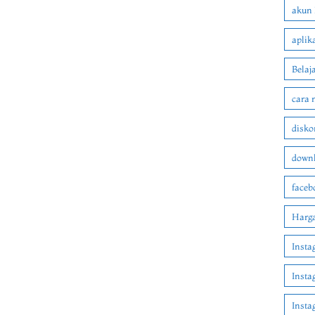
akun 
aplik
Belaj
cara 
disko
downl
faceb
Harga
Insta
Insta
Inst