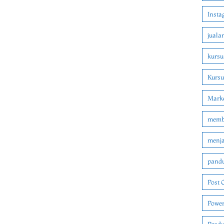
Insta
juala
kursu
Kurs
Marke
membu
menjad
pandu
Post 
Power