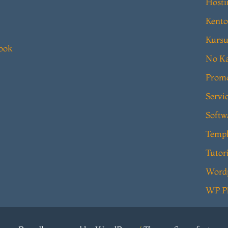
Hosti
Kento
Kursu
book
No Ka
Prom
Servi
Softw
Templ
Tutor
Word
WP P