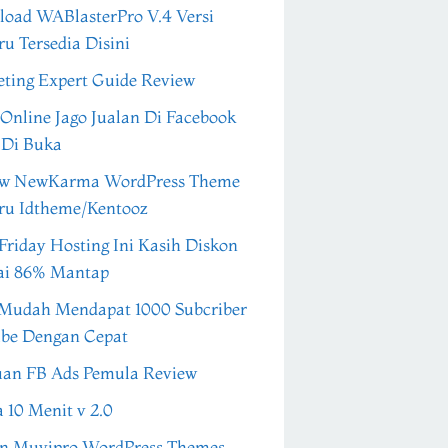
oad WABlasterPro V.4 Versi
ru Tersedia Disini
ting Expert Guide Review
 Online Jago Jualan Di Facebook
 Di Buka
ew NewKarma WordPress Theme
ru Idtheme/Kentooz
Friday Hosting Ini Kasih Diskon
ai 86% Mantap
Mudah Mendapat 1000 Subcriber
be Dengan Cepat
an FB Ads Pemula Review
a 10 Menit v 2.0
n Muvipro WordPress Themes