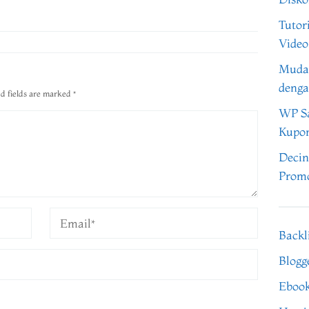
Tutor
Video
Muda
denga
d fields are marked
*
WP Sa
Kupo
Decin
Promo
Backl
Blogg
Eboo