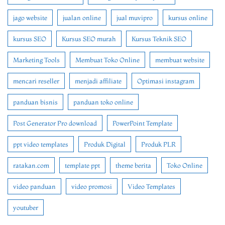
jago website
jualan online
jual muvipro
kursus online
kursus SEO
Kursus SEO murah
Kursus Teknik SEO
Marketing Tools
Membuat Toko Online
membuat website
mencari reseller
menjadi affiliate
Optimasi instagram
panduan bisnis
panduan toko online
Post Generator Pro download
PowerPoint Template
ppt video templates
Produk Digital
Produk PLR
ratakan.com
template ppt
theme berita
Toko Online
video panduan
video promosi
Video Templates
youtuber