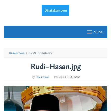
Skip
to
content
MENU
HOMEPAGE
/
RUDI-HASAN.JPG
Rudi-Hasan.jpg
By
fery irawan
Posted on
11/08/2020