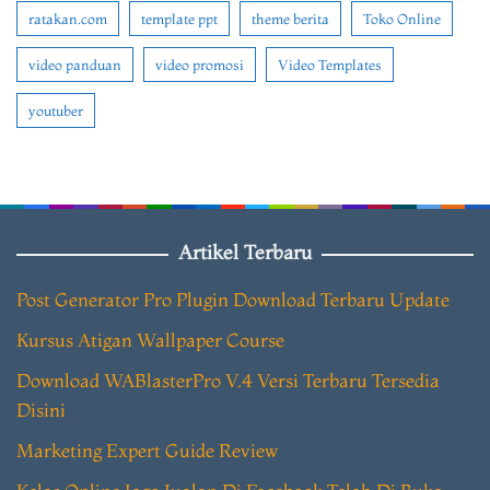
ratakan.com
template ppt
theme berita
Toko Online
video panduan
video promosi
Video Templates
youtuber
Artikel Terbaru
Post Generator Pro Plugin Download Terbaru Update
Kursus Atigan Wallpaper Course
Download WABlasterPro V.4 Versi Terbaru Tersedia
Disini
Marketing Expert Guide Review