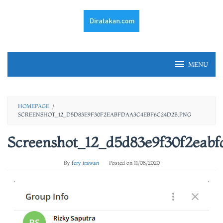
Skip
to
content
MENU
HOMEPAGE
/
SCREENSHOT_12_D5D83E9F30F2EABFDAA3C4EBF6C24D2B.PNG
Screenshot_12_d5d83e9f30f2eabf
By
fery irawan
Posted on
11/08/2020