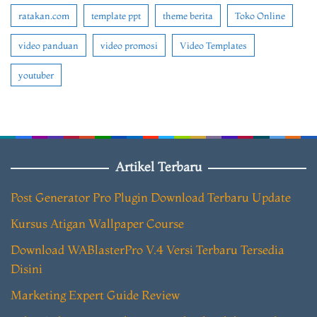
ratakan.com
template ppt
theme berita
Toko Online
video panduan
video promosi
Video Templates
youtuber
Artikel Terbaru
Post Generator Pro Plugin Download Terbaru Update
Kursus Atigan Wallpaper Course
Download WABlasterPro V.4 Versi Terbaru Tersedia
Disini
Marketing Expert Guide Review