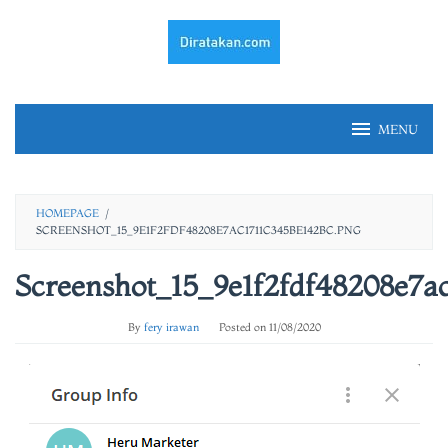
Skip
to
content
MENU
HOMEPAGE
/
SCREENSHOT_15_9E1F2FDF48208E7AC1711C345BE142BC.PNG
Screenshot_15_9e1f2fdf48208e7a
By
fery irawan
Posted on
11/08/2020