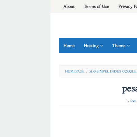
Skip
About
Terms of Use
Privacy P
to
content
Home
Hosting
Theme
HOMEPAGE
/
SEO SIMPEL INDEX GOOGL
pes
By
fery