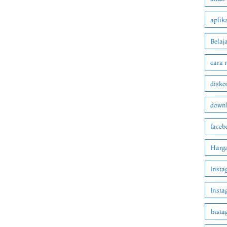
aplik
Belaj
cara 
disko
downl
faceb
Harga
Insta
Insta
Inst