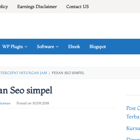
olicy
Earnings Disclaimer
Contact US
WP Plugin
Software
Ebook
Blogspot
E TERCEPAT HITUNGAN JAM
/
PESAN SEO SIMPEL
an Seo simpel
 irawan
Posted on
30/09/2018
Post 
Terba
Kursu
Downl