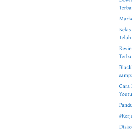
Terba
Marke
Kelas
Telah
Revi
Terba
Black
samp
Cara 
Youtu
Pandu
#Kerj
Disko