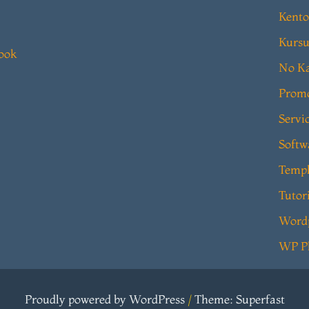
Kento
Kursu
book
No Ka
Prom
Servi
Softw
Templ
Tutor
Word
WP P
Proudly powered by WordPress
/
Theme: Superfast