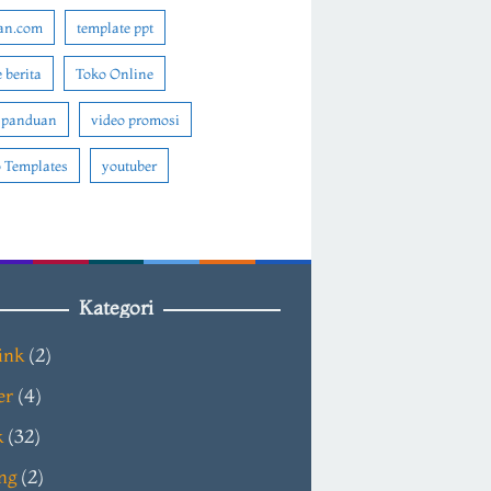
an.com
template ppt
 berita
Toko Online
 panduan
video promosi
 Templates
youtuber
Kategori
ink
(2)
er
(4)
k
(32)
ng
(2)