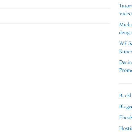
Tutor
Video
Muda
denga
WP Sa
Kupo
Decin
Promo
Backl
Blogg
Eboo
Hosti