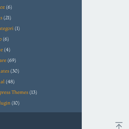
oz
(6)
s
(21)
tegori
(1)
o
(6)
ce
(4)
are
(69)
ates
(30)
ial
(48)
press Themes
(13)
lugin
(10)