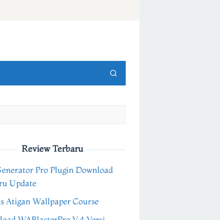
Review Terbaru
Generator Pro Plugin Download
ru Update
s Atigan Wallpaper Course
oad WABlasterPro V.4 Versi