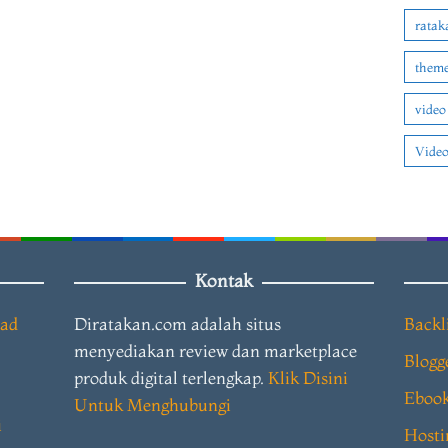
ratak
theme
video
Video
Kontak
oad
Diratakan.com adalah situs
Backl
menyediakan review dan marketplace
Blogg
produk digital terlengkap.
Klik Disini
Eboo
Untuk Menghubungi
i
Hosti