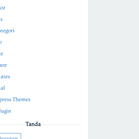
oz
s
tegori
o
ce
are
ates
ial
press Themes
lugin
Tanda
Instagram