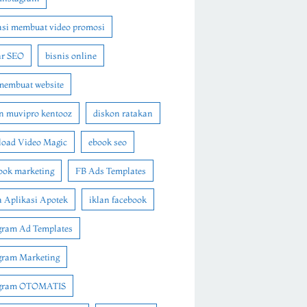
asi membuat video promosi
ar SEO
bisnis online
membuat website
n muvipro kentooz
diskon ratakan
oad Video Magic
ebook seo
ook marketing
FB Ads Templates
 Aplikasi Apotek
iklan facebook
gram Ad Templates
gram Marketing
agram OTOMATIS