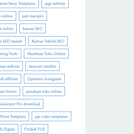
gram Story Templates
jago website
n online
jual muvipro
s online
kursus SEO
us SEO murah
Kursus Teknik SEO
ting Tools
Membuat Toko Online
at website
mencari reseller
i affiliate
Optimasi instagram
an bisnis
panduan toko online
Generator Pro download
Point Template
ppt video templates
k Digital
Produk PLR