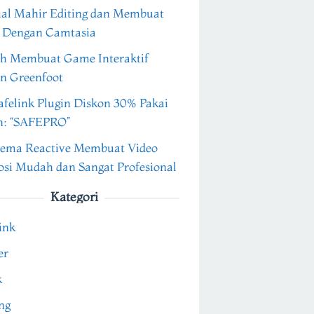
ial Mahir Editing dan Membuat
 Dengan Camtasia
h Membuat Game Interaktif
n Greenfoot
felink Plugin Diskon 30% Pakai
n: “SAFEPRO”
ema Reactive Membuat Video
si Mudah dan Sangat Profesional
Kategori
ink
er
k
ng