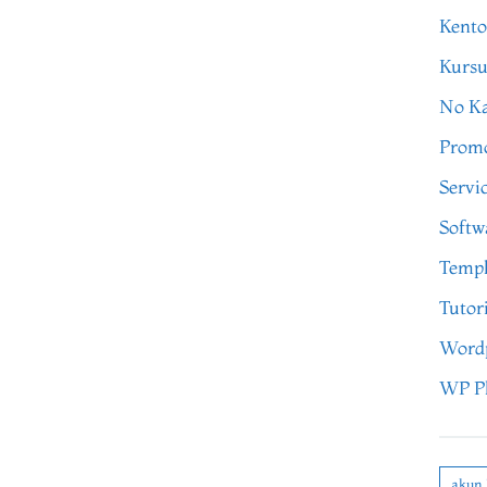
Kento
Kursu
No Ka
Prom
Servi
Softw
Templ
Tutor
Word
WP P
akun 