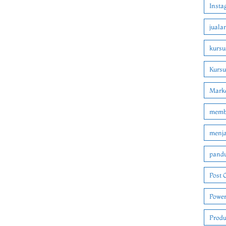
Insta
juala
kursu
Kurs
Marke
membu
menjad
pandu
Post 
Power
Produ